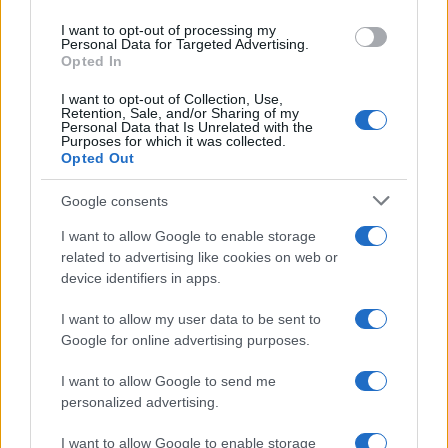
alternative alla linea dura)
use your data for below specified purposes in below Google
I want to opt-out of processing my
consent section.
Personal Data for Targeted Advertising.
20 Luglio 2026 10:00
Opted In
I want to opt-out of Collection, Use,
Retention, Sale, and/or Sharing of my
Personal Data that Is Unrelated with the
#
EDITORIALI
Purposes for which it was collected.
Opted Out
Google consents
I want to allow Google to enable storage
related to advertising like cookies on web or
device identifiers in apps.
I want to allow my user data to be sent to
Cina, Russia e Iran, io ve l’avevo detto (di
Google for online advertising purposes.
Vito Petrocelli)
07 Agosto 2026 18:00
I want to allow Google to send me
personalized advertising.
I want to allow Google to enable storage