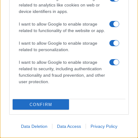
related to analytics like cookies on web or
device identifiers in apps.
I want to allow Google to enable storage
related to functionality of the website or app.
I want to allow Google to enable storage
related to personalization.
I want to allow Google to enable storage
related to security, including authentication
functionality and fraud prevention, and other
user protection.
I PIÙ LETTI DELLA SETTIMANA
Restare umani: la forma più alta di ribellione al
mondo distopico di oggi (di Alberto Bradanini)
CONFIRM
23079
EUROPA
Data Deletion
Data Access
Privacy Policy
La mappa di Eurostat che smonta tutte le storielle
che vi raccontano sul turismo di massa