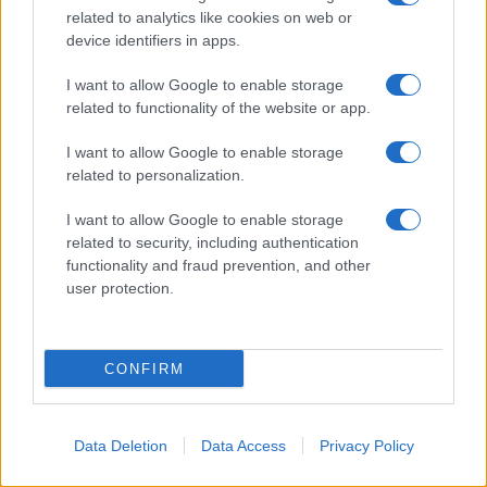
related to analytics like cookies on web or
device identifiers in apps.
I want to allow Google to enable storage
Dalla Convertibilità al "grillete fiscal":
related to functionality of the website or app.
l'Argentina si consegna ai mercati (ancora
una volta)
I want to allow Google to enable storage
01 Agosto 2026 19:07
related to personalization.
I want to allow Google to enable storage
related to security, including authentication
#
ECONOMIA
E
DINTORNI
functionality and fraud prevention, and other
user protection.
di Giuseppe Masala
CONFIRM
Data Deletion
Data Access
Privacy Policy
Gli Stati Uniti stanno perdendo “la Guerra