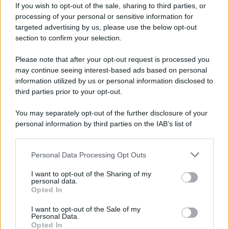
If you wish to opt-out of the sale, sharing to third parties, or
processing of your personal or sensitive information for
targeted advertising by us, please use the below opt-out
section to confirm your selection.
Geopolitica del denaro: la corsa alla
Please note that after your opt-out request is processed you
sostituzione del dollaro
may continue seeing interest-based ads based on personal
information utilized by us or personal information disclosed to
third parties prior to your opt-out.
You may separately opt-out of the further disclosure of your
14 Luglio 2025 15:51
personal information by third parties on the IAB’s list of
downstream participants.
Personal Data Processing Opt Outs
This information may also be disclosed by us to third parties
on the IAB’s List of Downstream Participants that may further
I want to opt-out of the Sharing of my
disclose it to other third parties.
personal data.
Opted In
Please note that this website/app uses one or more Google
services and may gather and store information including but
I want to opt-out of the Sale of my
Personal Data.
not limited to your visit or usage behaviour. You may click to
Opted In
grant or deny consent to Google and its third-party tags to