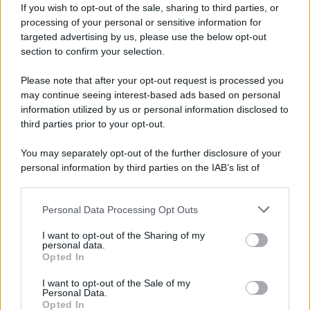
If you wish to opt-out of the sale, sharing to third parties, or
La governance cinese vista dai
processing of your personal or sensitive information for
rappresentanti italiani e la visione dello
targeted advertising by us, please use the below opt-out
sviluppo comune sino-italiano
section to confirm your selection.
06 Agosto 2026 08:00
Please note that after your opt-out request is processed you
may continue seeing interest-based ads based on personal
information utilized by us or personal information disclosed to
#
SCELTI
DAL
PEOPLE'S
DAILY
third parties prior to your opt-out.
You may separately opt-out of the further disclosure of your
personal information by third parties on the IAB’s list of
downstream participants.
Personal Data Processing Opt Outs
This information may also be disclosed by us to third parties
on the IAB’s List of Downstream Participants that may further
I want to opt-out of the Sharing of my
disclose it to other third parties.
personal data.
Registro di ispezione di un drone
Opted In
Please note that this website/app uses one or more Google
intelligente
services and may gather and store information including but
I want to opt-out of the Sale of my
30 Luglio 2026 09:00
Personal Data.
not limited to your visit or usage behaviour. You may click to
Opted In
grant or deny consent to Google and its third-party tags to