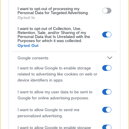
Gli Stati Uniti stanno perdendo “la Guerra
use your data for below specified purposes in below Google
Mondiale a pezzi”?
I want to opt-out of processing my
consent section.
Personal Data for Targeted Advertising.
25 Giugno 2026 10:00
Opted In
I want to opt-out of Collection, Use,
Retention, Sale, and/or Sharing of my
Personal Data that Is Unrelated with the
#
EXODUS
Purposes for which it was collected.
Opted Out
Google consents
di Michelangelo Severgnini
I want to allow Google to enable storage
related to advertising like cookies on web or
device identifiers in apps.
La Trilogia del Rimosso di Michelangelo
I want to allow my user data to be sent to
Severgnini, prodotta da l'AntiDiplomatico,
Google for online advertising purposes.
interamente in chiaro
I want to allow Google to send me
24 Luglio 2026 15:49
personalized advertising.
I want to allow Google to enable storage