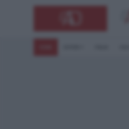
HOME
ESTERI
ITALIA
CUL