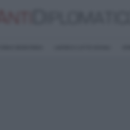
TURA E RESISTENZA
LAVORO E LOTTE SOCIALI
OPI