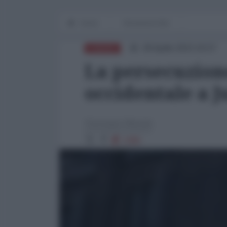
Home
Recensioni libri
28 Aprile 2023 16:57
EUROPA
La persecuzion
occidentale a J
Giuseppe Masala
2385