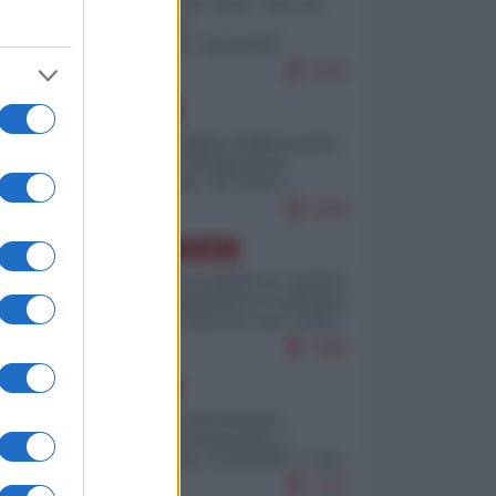
Invasione di Ceuta: cosa sta
accadendo
nell'enclave spagnola?
9269
EUROPA
Quando il figlio di Netanyahu
incitava "l'occupazione
musulmana" di Ceuta e
Melilla
8598
AMERICA LATINA
Dalla Convertibilità al "grillete
fiscal": l'Argentina si consegna
ai mercati (ancora una volta)
7883
EUROPA
Mosca: le esercitazioni
nucleari di Germania e
Francia sono il preludio a una
guerra contro la Russia
7475