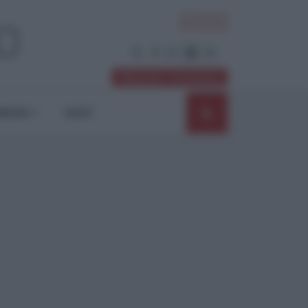
ACCEDI
Abbonati / Sostienici
NIONI
SHOP