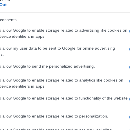
an Assange è la reazione delle élites occidentali ad
Out
bellione Cypherpunk (2) che prevede a tutti i livelli,
ne, la decentralizzazione e dunque una serie di nodi
consents
 in una situazione di predominanza sugli altri e
o allow Google to enable storage related to advertising like cookies on
erità scomode e di imporne altre comode (agli
evice identifiers in apps.
ramide).
o allow my user data to be sent to Google for online advertising
s.
o a tramutare questa idea teorica in pratica? Grazie
ente grazie ad un sito, WikiLeaks.org che ha una
to allow Google to send me personalized advertising.
consente manco ai gestori del sito di risalire al
o allow Google to enable storage related to analytics like cookies on
successo fu da subito straordinario, decine se non
evice identifiers in apps.
di documenti scottanti sentendosi sicuri di non
arli all'organizzazione di Assange che li pubblico
o allow Google to enable storage related to functionality of the website
diale.
o allow Google to enable storage related to personalization.
esecuzioni sommarie, stragi, torture commesse dalle
 sotto la veste di civilizzatori ed esportatori di
o allow Google to enable storage related to security, including