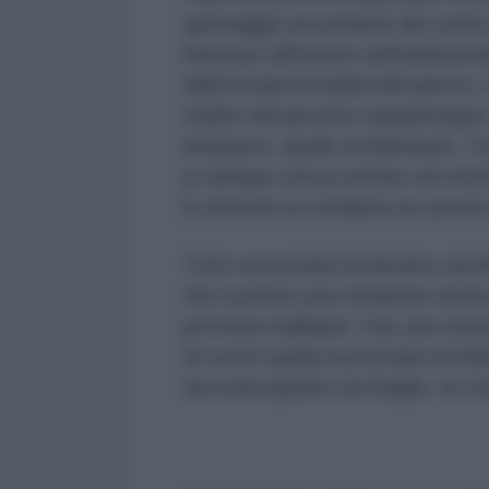
spionaggio provenienti dal centro
barricato all'interno dell'ambasci
dall'extraterritorialità del plesso
tradito dal governo equadoregno. 
britannico, quello di Belmarsh. T
(e dunque senza entrare nel meri
lo attende la condanna al carcere
Tutto raccontato benissimo da Nil
che il potere può imbastire anche 
processo kafkiano. Già, una stori
un uomo quella raccontata nel lib
racconta quanto sia fragile, se no