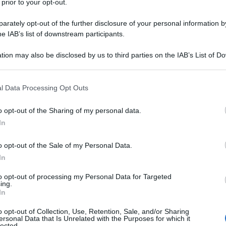
 prior to your opt-out.
rately opt-out of the further disclosure of your personal information by
vedono minacciati i propri interessi fondamentali,
he IAB’s list of downstream participants.
tendono di solito ad ignorare lo Stato di Diritto
tion may also be disclosed by us to third parties on the IAB’s List of 
 that may further disclose it to other third parties.
come linea di confine per i propri comportamenti.
 that this website/app uses one or more Google services and may gath
l Data Processing Opt Outs
including but not limited to your visit or usage behaviour. You may click 
 to Google and its third-party tags to use your data for below specifi
ils Melzer, Il processo a Julian Assange. Pag 461(1)
o opt-out of the Sharing of my personal data.
ogle consent section.
In
o opt-out of the Sale of my Personal Data.
In
ulian Assange imbastita dal Leviatano Occidentale
ome una semplice ingiustizia contro un uomo (e
to opt-out of processing my Personal Data for Targeted
ing.
re di prospettiva strategico che rischiamo di pagare
In
o opt-out of Collection, Use, Retention, Sale, and/or Sharing
ersonal Data that Is Unrelated with the Purposes for which it
lected.