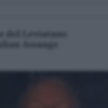
e del Leviatano
ulian Assange