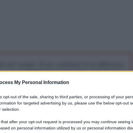
iti per sempre. Il tuo contributo fa la differenza:
mazione. L'ANTIDIPLOMATICO SEI ANCHE TU!
ocess My Personal Information
a 5€
Dona 15€
Scegli importo
to opt-out of the sale, sharing to third parties, or processing of your per
formation for targeted advertising by us, please use the below opt-out s
 selection.
 that after your opt-out request is processed you may continue seeing i
ased on personal information utilized by us or personal information dis
Non appena coloro che detengono il potere