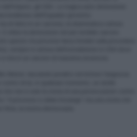
 dell'Impero, gli USA. La tragica auto detenzione
ata londinese dell'Equador (protetto
, ma di fatto in un carcere), la drammatica cattura
E infine la detenzione nel più terribile carcere
utto questo tra processi farsa fondati sulla procedura
to), sempre in attesa dell'estradizione in USA dove
 a vita in un carcere di massima sicurezza.
s Melzer, lasciando peraltro nel lettore l'angoscia
contro di lui, in qualsiasi momento, un simile
a che non è solo la storia di una persecuzione contro
ro “Il processo a Julian Assange” ma una storia che
n finta, la nostra democrazia.