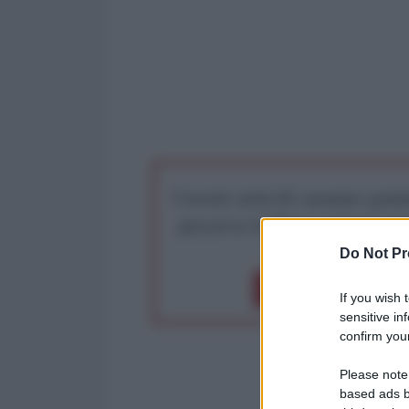
I nostri articoli saranno gratu
preserva la libera infor
Do Not Pr
Dona 1€
Don
If you wish 
sensitive in
confirm your
Please note
based ads b