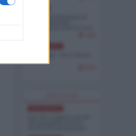
EUROPA
Petro accusa Netanyahu di
essere responsabile
"dell'invasione civile di Ceuta
da parte dei marocchini"
7099
NORD-AMERICA
Chris Hedges - Don Corleone
Trump
6929
WORLD AFFAIRS
NORD-AMERICA
Iran-USA, scoppia il caso dei
dati manipolati: il nuovo
metodo del Pentagono per
minimizzare le perdite