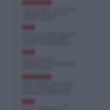
NORD-AMERICA
"Scorte al limite": il retroscena
CNN sulla difesa USA nel
conflitto iraniano
ASIA
Yemen, blocco Bab el-Mandab:
Le superpetroliere saudite
costrette a circumnavigare
l'Africa
ASIA
l'Iran era pronto a
bombardare l'Ucraina, cos'ha
fermato l'attacco
NORD-AMERICA
Guerra all'Iran, scorte USA al
limite: il Pentagono investe
miliardi per ricostituire gli
arsenali
ASIA
Canale diplomatico resta