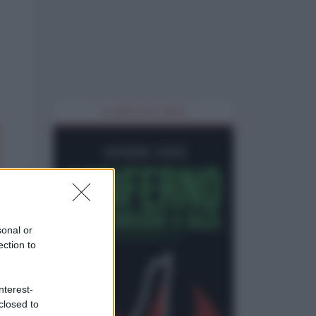
IL LIBRO DEL MESE
sonal or
ection to
nterest-
closed to