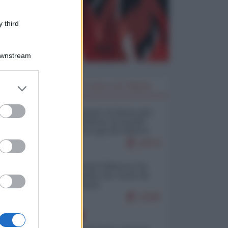
 third
Downstream
er and store
I PIÙ LETTI DELLA SETTIMANA
to grant or
ed purposes
Restare umani: la forma più
alta di ribellione al mondo
distopico di oggi (di Alberto
Bradanini)
21674
Ceuta: perché il Marocco fa
con noi quello che vuole (di
Alberto Negri)
12595
EUROPA