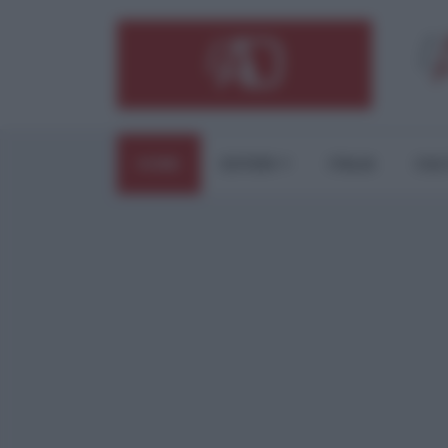
HOME
ESTERI
ITALIA
CUL