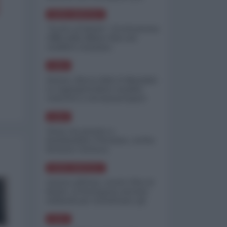
minimizzare le perdite
NORD-AMERICA
"Scorte al limite": il retroscena
CNN sulla difesa USA nel
conflitto iraniano
ASIA
Yemen, blocco Bab el-Mandab:
Le superpetroliere saudite
costrette a circumnavigare
l'Africa
ASIA
l'Iran era pronto a
bombardare l'Ucraina, cos'ha
fermato l'attacco
NORD-AMERICA
Guerra all'Iran, scorte USA al
limite: il Pentagono investe
miliardi per ricostituire gli
arsenali
ASIA