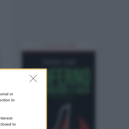
IL LIBRO DEL MESE
sonal or
ection to
nterest-
closed to