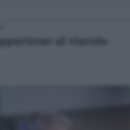
00
ppartiene al vincolo