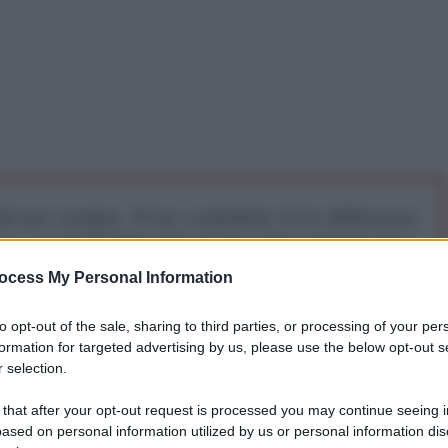
iti per sempre. Il tuo contributo fa la differenza:
mazione. L'ANTIDIPLOMATICO SEI ANCHE TU!
ocess My Personal Information
a 5€
Dona 15€
Scegli importo
to opt-out of the sale, sharing to third parties, or processing of your per
formation for targeted advertising by us, please use the below opt-out s
 selection.
 that after your opt-out request is processed you may continue seeing i
ased on personal information utilized by us or personal information dis