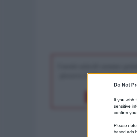
I nostri articoli saranno gratu
preserva la libera infor
Do Not Pr
Dona 1€
Don
If you wish 
sensitive in
confirm your
Please note
based ads b