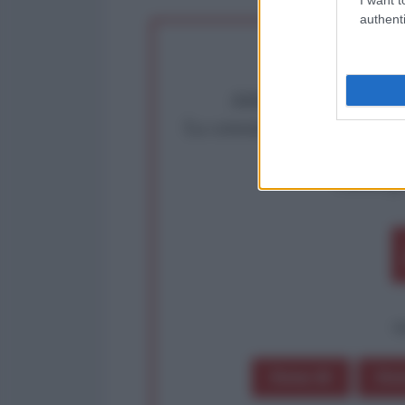
authenti
Abbiamo poco tempo pe
La censura imposta a l'Ant
Rivendica un
Partecip
op
Dona 1€
Don