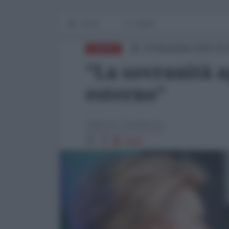
Home
Lo Squillo
10 Novembre 2022 15:
EUROPA
"La sovranità a
esterno"
Gilberto Trombetta
4006