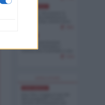
NORD-AMERICA
Il "mistero" dei numeri: il
governo Usa minimizza le
vittime in Iran, mentre fonti
interne...
7661
EUROPA
Mosca: le esercitazioni
nucleari di Germania e
Francia sono il preludio a una
guerra contro la Russia
7314
WORLD AFFAIRS
NORD-AMERICA
Iran-USA, scoppia il caso dei
dati manipolati: il nuovo
metodo del Pentagono per