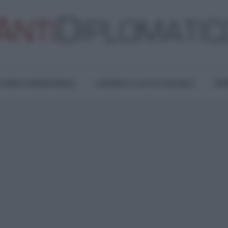
TURA E RESISTENZA
LAVORO E LOTTE SOCIALI
OPI