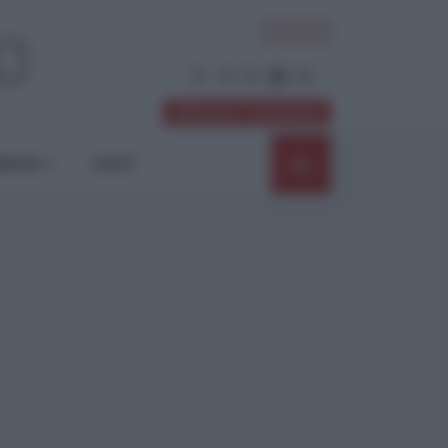
ACCEDI
Abbonati / Sostienici
NIONI
SHOP