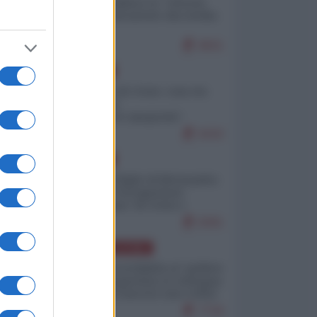
Quali sarebbero le “vittorie
ucraine” decantate dai media
italici?
9831
EUROPA
Invasione di Ceuta: cosa sta
accadendo
nell'enclave spagnola?
9193
EUROPA
Quando il figlio di Netanyahu
incitava "l'occupazione
musulmana" di Ceuta e
Melilla
8391
AMERICA LATINA
Dalla Convertibilità al "grillete
fiscal": l'Argentina si consegna
ai mercati (ancora una volta)
7718