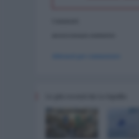
Commenti
ancora nessun commento
Abbonati per commentare
Le più recenti da Lo Squillo