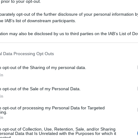
 prior to your opt-out.
uello che ci ha regalato 25 anni di mancata crescita e
rately opt-out of the further disclosure of your personal information by
lotta contro di noi.
he IAB’s list of downstream participants.
tion may also be disclosed by us to third parties on the IAB’s List of 
mo tagliare la spesa pubblica per ridurre il debito.
 that may further disclose it to other third parties.
lità che ci imponeva di tagliare la spesa per ridurre
 that this website/app uses one or more Google services and may gath
l Data Processing Opt Outs
including but not limited to your visit or usage behaviour. You may click 
à il percorso di taglio della spesa pubblica verrà
 to Google and its third-party tags to use your data for below specifi
o opt-out of the Sharing of my personal data.
ogle consent section.
In
'enormità della cosa.
o opt-out of the Sale of my Personal Data.
In
siamo da decenni.
to opt-out of processing my Personal Data for Targeted
ing.
rra Mondiale in politica estera, dall'ingresso
In
fiscale e dall'ingresso nell'Eurozona nella politica
o opt-out of Collection, Use, Retention, Sale, and/or Sharing
ersonal Data that Is Unrelated with the Purposes for which it
lected.