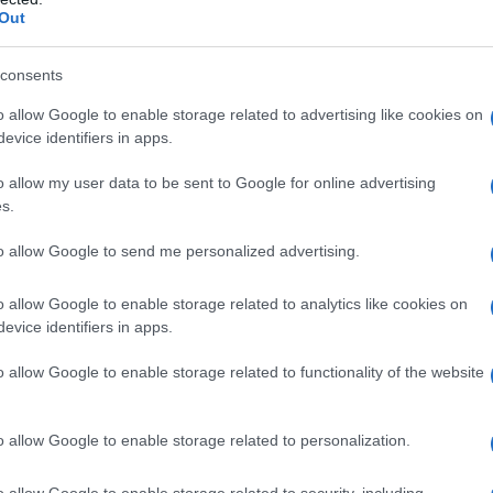
Out
e apparenze.
consents
mbiare direttamente la Costituzione. A partire
o allow Google to enable storage related to advertising like cookies on
evice identifiers in apps.
 democratica, fondata sulla disoccupazione naturale e
o allow my user data to be sent to Google for online advertising
s.
 esterno, che la esercita in violazione delle forme e
to allow Google to send me personalized advertising.
o allow Google to enable storage related to analytics like cookies on
evice identifiers in apps.
 politico economico e candidato Sindaco di Roma con
l'Italia del Fronte Sovranista Italiano
o allow Google to enable storage related to functionality of the website
o allow Google to enable storage related to personalization.
o allow Google to enable storage related to security, including