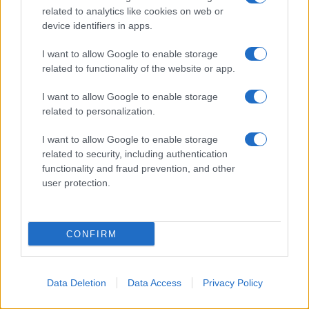
EUROPA
related to analytics like cookies on web or
device identifiers in apps.
Petro accusa Netanyahu di essere responsabile
"dell'invasione civile di Ceuta da parte dei
marocchini"
I want to allow Google to enable storage
related to functionality of the website or app.
I want to allow Google to enable storage
related to personalization.
I want to allow Google to enable storage
related to security, including authentication
functionality and fraud prevention, and other
user protection.
CONFIRM
Data Deletion
Data Access
Privacy Policy