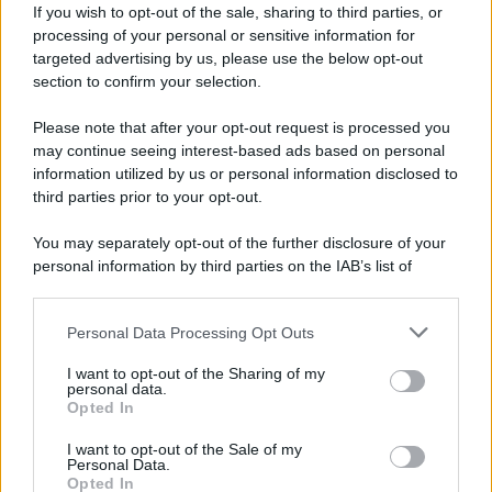
"dell'invasione civile di Ceuta da parte dei
If you wish to opt-out of the sale, sharing to third parties, or
marocchini"
processing of your personal or sensitive information for
targeted advertising by us, please use the below opt-out
section to confirm your selection.
Please note that after your opt-out request is processed you
may continue seeing interest-based ads based on personal
information utilized by us or personal information disclosed to
third parties prior to your opt-out.
You may separately opt-out of the further disclosure of your
personal information by third parties on the IAB’s list of
downstream participants.
Personal Data Processing Opt Outs
This information may also be disclosed by us to third parties
on the IAB’s List of Downstream Participants that may further
I want to opt-out of the Sharing of my
disclose it to other third parties.
personal data.
Opted In
Please note that this website/app uses one or more Google
services and may gather and store information including but
I want to opt-out of the Sale of my
Personal Data.
not limited to your visit or usage behaviour. You may click to
Opted In
grant or deny consent to Google and its third-party tags to