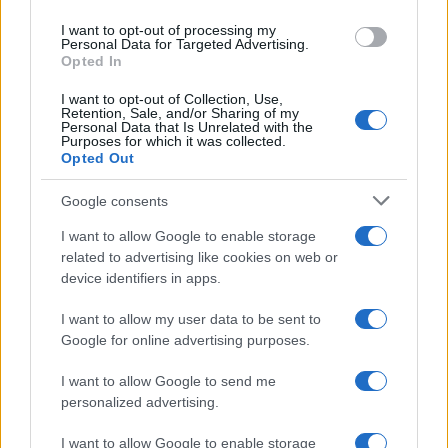
use your data for below specified purposes in below Google
I want to opt-out of processing my
consent section.
Personal Data for Targeted Advertising.
Opted In
I want to opt-out of Collection, Use,
Retention, Sale, and/or Sharing of my
Personal Data that Is Unrelated with the
Purposes for which it was collected.
Opted Out
Il gioco delle tre carte della finanziaria 2026
Google consents
I want to allow Google to enable storage
related to advertising like cookies on web or
device identifiers in apps.
14 Ottobre 2025 22:00
I want to allow my user data to be sent to
Google for online advertising purposes.
I want to allow Google to send me
personalized advertising.
I want to allow Google to enable storage