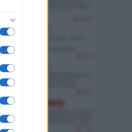
Quali sarebbero le “vittorie
ucraine” decantate dai media
italici?
10170
EUROPA
Invasione di Ceuta: cosa sta
accadendo
nell'enclave spagnola?
9210
EUROPA
Quando il figlio di Netanyahu
incitava "l'occupazione
musulmana" di Ceuta e
Melilla
8471
AMERICA LATINA
Dalla Convertibilità al "grillete
fiscal": l'Argentina si consegna
ai mercati (ancora una volta)
7788