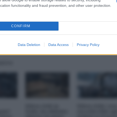
cation functionality and fraud prevention, and other user protection.
CONFIRM
Data Deletion
Data Access
Privacy Policy
guerra
Difesa civile in
Difesa civile: cos
pam?
Italia: ma abbiamo
succederebbe agl
 Stato
almeno un piano
italiani se il nost