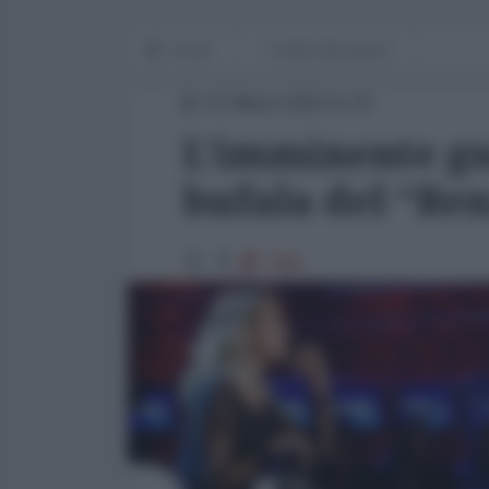
Home
I media alla guerra
07 Marzo 2016 11:10
L’imminente gue
bufala del “Ren
7085