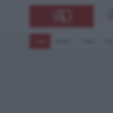
HOME
ESTERI
ITALIA
CUL