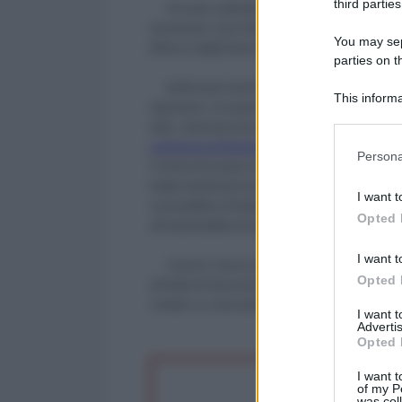
third parties
Provate a distribuire  un volantino per strada 
imminente. Anzi l’attacco non è neanche sicuro,
You may sepa
Difesa e degli Esteri che lo danno per imminen
parties on t
Buffonate trasformate in “notizie” dai mass 
This informa
Iugoslavia. Una guerra, quella, preparata dai m
Participants
Please note
conferenza di Rambouillet
 e, quindi, alla guer
Persona
information 
l’Unione Europea e la stessa Libia; con l’ambasc
deny consent
italiani destinati ad andare in Libia, i media si li
I want t
in below Go
contraddittori finalizzati a sondare la reattivit
Opted 
all’ineluttabilità di questa.
I want t
Intanto si lavora alacremente alla preparazi
Opted 
all’Italia di intervenire in Libia prima che la Franc
rivelato un colossale flop. Aspettiamo il prossi
I want 
Advertis
Opted 
I want t
of my P
was col