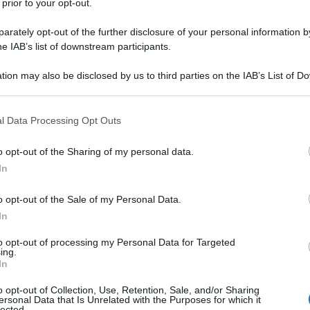
 prior to your opt-out.
e sentirete tutti rispondervi che, in fondo,  l’attacco alla Libia non è 
 così come ha detto Renzi che - a differenza dei suoi “
infidi ministri
” della 
rately opt-out of the further disclosure of your personal information by
te – pretende un dibattito e un eventuale voto in Parlamento.
he IAB’s list of downstream participants.
media che si perpetuano  dal 1999, anno della guerra italiana alla 
tion may also be disclosed by us to third parties on the IAB’s List of 
edia con una cura infinitamente superiore a questa che si prospetta alla 
 that may further disclose it to other third parties.
Libia.  Basti pensare ai “crimini dei Serbi” strombazzati sin dagli inizi del 1998 che diedero legittimità al voltafaccia della 
 that this website/app uses one or more Google services and may gath
ra. Oggi, invece, con il marasma che caratterizza l’amministrazione Obama, 
l Data Processing Opt Outs
including but not limited to your visit or usage behaviour. You may click 
iatore USA che, addirittura, 
detta
 pubblicamente il numero dei soldati 
 to Google and its third-party tags to use your data for below specifi
mitano ai collaudati “
Ballon d’essai
” e “
Stop and go
”. E cioè ad annunci 
o opt-out of the Sharing of my personal data.
ogle consent section.
à dell’opinione pubblica ad una guerra e a farla progressivamente abituare 
In
o opt-out of the Sale of my Personal Data.
one di un “
casus belli
” che faccia precipitare la situazione e permetta 
In
ia prosciughi il suo petrolio. Quello dei tecnici italiani rapiti e poi uccisi si è 
mo.
to opt-out of processing my Personal Data for Targeted
ing.
In
o opt-out of Collection, Use, Retention, Sale, and/or Sharing
ATTENZIONE!
ersonal Data that Is Unrelated with the Purposes for which it
lected.