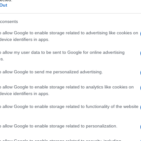
Out
r reagire alla dittatura degli algoritmi.
iDiplomatico lede un tuo diritto fondamentale.
consents
a vera informazione pluralista.
o allow Google to enable storage related to advertising like cookies on
a alla nostra Lunga Marcia.
evice identifiers in apps.
o allow my user data to be sent to Google for online advertising
s.
Abbonati!
to allow Google to send me personalized advertising.
o allow Google to enable storage related to analytics like cookies on
pure effettua una donazione
evice identifiers in apps.
o allow Google to enable storage related to functionality of the website
a 5€
Dona 15€
Scegli importo
o allow Google to enable storage related to personalization.
o allow Google to enable storage related to security, including