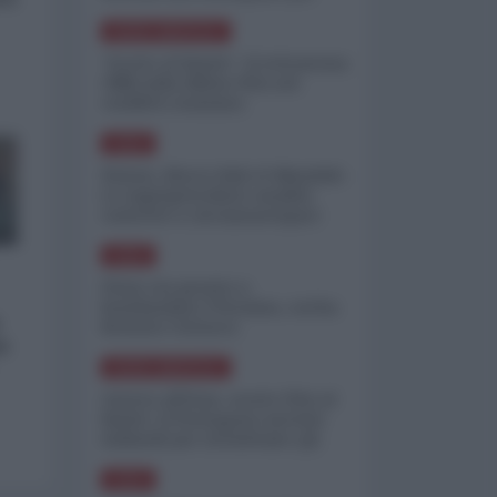
minimizzare le perdite
NORD-AMERICA
"Scorte al limite": il retroscena
CNN sulla difesa USA nel
conflitto iraniano
ASIA
Yemen, blocco Bab el-Mandab:
Le superpetroliere saudite
costrette a circumnavigare
l'Africa
ASIA
l'Iran era pronto a
bombardare l'Ucraina, cos'ha
fermato l'attacco
a
NORD-AMERICA
Guerra all'Iran, scorte USA al
limite: il Pentagono investe
miliardi per ricostituire gli
arsenali
ASIA