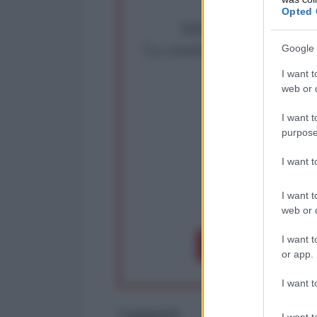
Opted 
Abbiamo poco tempo pe
La censura imposta a l'Ant
Google 
Rivendica un
I want t
Partecip
web or d
I want t
purpose
I want 
I want t
op
web or d
I want t
Dona 1€
Don
or app.
I want t
Commenti
I want t