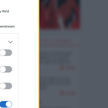
 third
Downstream
er and store
I PIÙ LETTI DELLA SETTIMANA
to grant or
ed purposes
Restare umani: la forma più
alta di ribellione al mondo
distopico di oggi (di Alberto
Bradanini)
20541
Ceuta: perché il Marocco fa
con noi quello che vuole (di
Alberto Negri)
12461
EUROPA