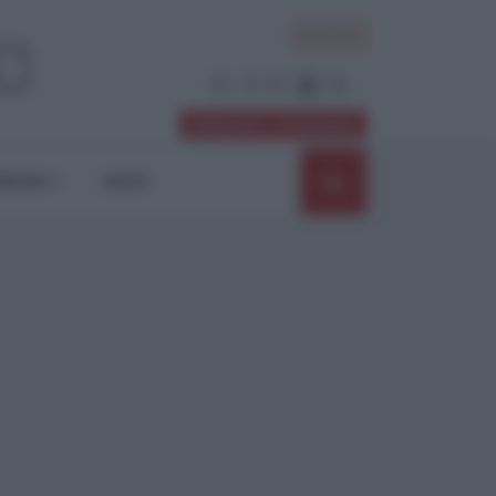
ACCEDI
Abbonati / Sostienici
NIONI
SHOP