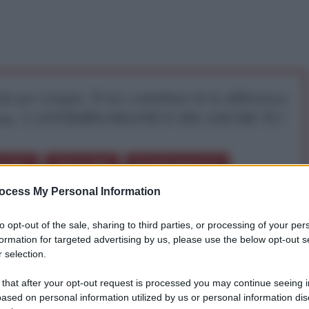
iti per sempre. Il tuo contributo fa la differenza:
mazione. L'ANTIDIPLOMATICO SEI ANCHE TU!
a 5€
Dona 15€
Scegli importo
ocess My Personal Information
to opt-out of the sale, sharing to third parties, or processing of your per
formation for targeted advertising by us, please use the below opt-out s
 selection.
 that after your opt-out request is processed you may continue seeing i
ufala del “
Renzi furioso
”? Tutti! 
ased on personal information utilized by us or personal information dis