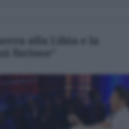
rra alla Libia e la
zi furioso”