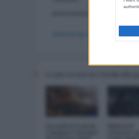
authenti
ancora nessun commento
Abbonati per commentare
Le più recenti da I media alla 
Incendi in Francia
Milioni di
e Spagna: l'autogol
chiamate s
devastante delle
Colpa dello