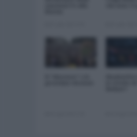
sanzioni Ue alla
che non c’è
Russia
28 Luglio 2026 16:00
28 Luglio 2026 
Il "dissenso" e le
ShadowNet 
prossime elezioni
le rivolte di
Belfast?
09 Luglio 2026 17:00
29 Giugno 2026