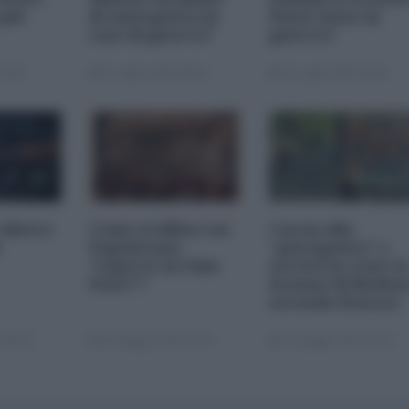
 più
di emergenza in
Paese fosse in
caso di guerra?
guerra?
16:00
27 Luglio 2026 08:30
15 Luglio 2026 18:00
dietro
Come truffare un
Caccia allo
Napoletano
“psicopatico” e
“esperto in Fake
servizi in crisi: la
News”?
lezione di Moden
secondo Starace
 08:00
25 Maggio 2026 07:00
21 Maggio 2026 17:22