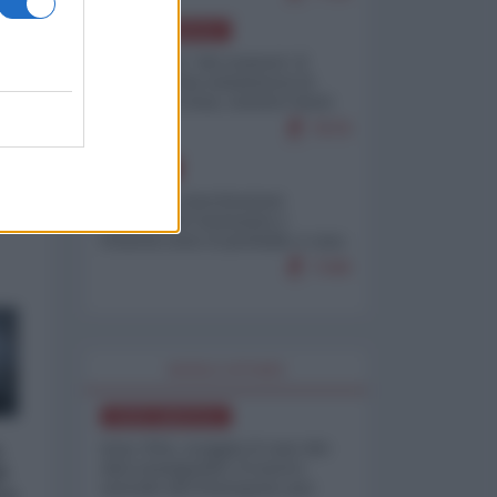
NORD-AMERICA
Il "mistero" dei numeri: il
governo Usa minimizza le
vittime in Iran, mentre fonti
interne...
7679
EUROPA
Mosca: le esercitazioni
nucleari di Germania e
Francia sono il preludio a una
guerra contro la Russia
7349
WORLD AFFAIRS
NORD-AMERICA
Iran-USA, scoppia il caso dei
a
dati manipolati: il nuovo
i
metodo del Pentagono per
ro