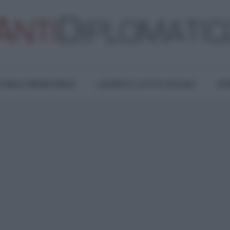
TURA E RESISTENZA
LAVORO E LOTTE SOCIALI
OPI