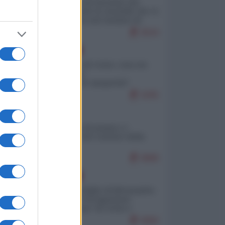
La mappa di Eurostat che
smonta tutte le storielle che vi
raccontano sul turismo di
massa
9544
EUROPA
Invasione di Ceuta: cosa sta
accadendo
nell'enclave spagnola?
9295
ITALIA
Il turismo di massa e i
"risvegli" del Corriere della
sera
8888
EUROPA
Quando il figlio di Netanyahu
incitava "l'occupazione
musulmana" di Ceuta e
Melilla
8680