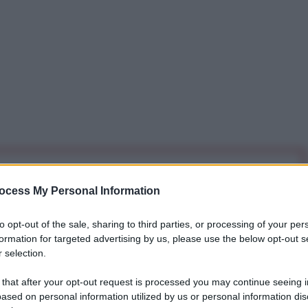
iti per sempre. Il tuo contributo fa la differenza:
ocess My Personal Information
mazione. L'ANTIDIPLOMATICO SEI ANCHE TU!
to opt-out of the sale, sharing to third parties, or processing of your per
formation for targeted advertising by us, please use the below opt-out s
a 5€
Dona 15€
Scegli importo
 selection.
 that after your opt-out request is processed you may continue seeing i
ased on personal information utilized by us or personal information dis
, il generale Hasan Emami, uno dei vice-capi del