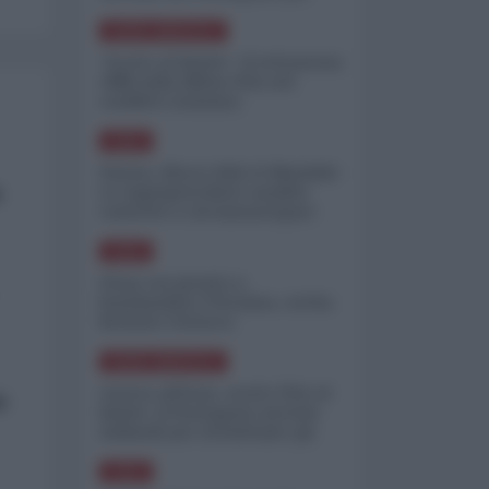
minimizzare le perdite
NORD-AMERICA
"Scorte al limite": il retroscena
CNN sulla difesa USA nel
conflitto iraniano
ASIA
Yemen, blocco Bab el-Mandab:
a
Le superpetroliere saudite
costrette a circumnavigare
l'Africa
ASIA
l'Iran era pronto a
bombardare l'Ucraina, cos'ha
fermato l'attacco
NORD-AMERICA
Guerra all'Iran, scorte USA al
e
limite: il Pentagono investe
miliardi per ricostituire gli
arsenali
ASIA