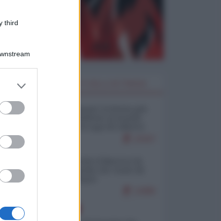
 third
Downstream
er and store
I PIÙ LETTI DELLA SETTIMANA
to grant or
ed purposes
Restare umani: la forma più
alta di ribellione al mondo
distopico di oggi (di Alberto
Bradanini)
22167
Ceuta: perché il Marocco fa
con noi quello che vuole (di
Alberto Negri)
12685
EUROPA