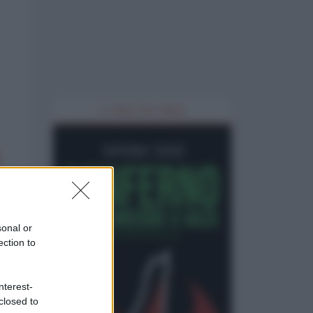
IL LIBRO DEL MESE
sonal or
ection to
nterest-
closed to