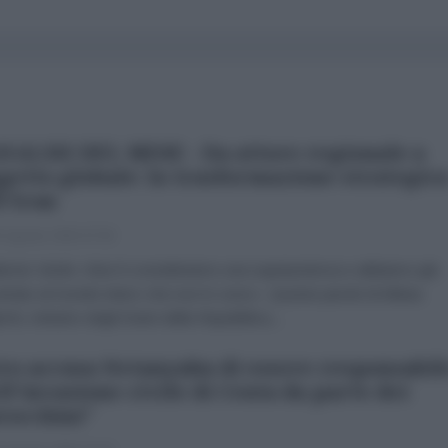
NALISI DEL MESE - Da attore regionale a
getto globale: la trasformazione strategic
l'Iran
 Agosto 2026 07:00
brizio Verde «Non li consideriamo una superpotenza e abbiamo già
trato al mondo intero che non lo sono». Queste parole di Abbas
chi, ministro degli Esteri della Repubblica...
ro accusa Netanyahu di essere responsabil
ll'invasione civile di Ceuta da parte dei
occhini"