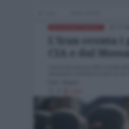
Home
WORLD AFFAIRS
07 Fe
MEDITERRANEO ORIENTALE
L'Iran sventa i 
CIA e dal Moss
I servizi di sicurezza delle Guardie d
attenzione e risolutezza contro la CIA o
fonte: Hispantv
23682