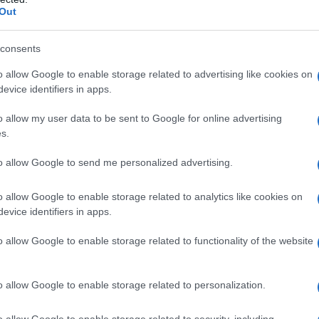
Out
tivi nel Paese e nel Corpo dei Guardiani, e abbiamo
me il reclutamento di collaboratori, la raccolta di dati
consents
sottolinea il generale Emami.
o allow Google to enable storage related to advertising like cookies on
evice identifiers in apps.
a l'alto comandante iraniano, non solo monitora le
 ma monitora attentamente le attività dei nemici sia
o allow my user data to be sent to Google for online advertising
s.
ese e prepara le risposte appropriate.
to allow Google to send me personalized advertising.
o allow Google to enable storage related to analytics like cookies on
ATTENZIONE!
evice identifiers in apps.
o allow Google to enable storage related to functionality of the website
r reagire alla dittatura degli algoritmi.
iDiplomatico lede un tuo diritto fondamentale.
o allow Google to enable storage related to personalization.
a vera informazione pluralista.
a alla nostra Lunga Marcia.
o allow Google to enable storage related to security, including