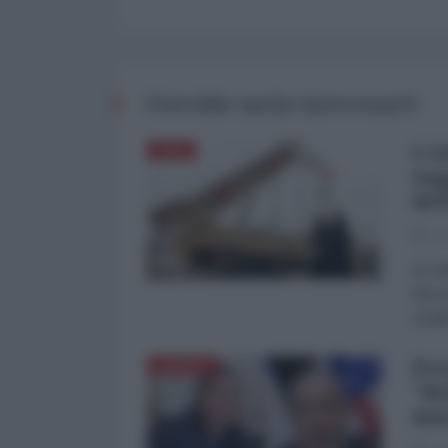
Potrebbe anche interessarti
L'A
ASIA
sog
del
03
di Fa
dimos
Aragh
Pet
EUROPA
"de
mar