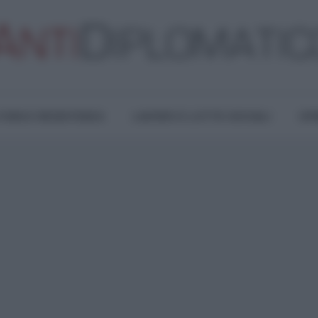
TURA E RESISTENZA
LAVORO E LOTTE SOCIALI
OPI