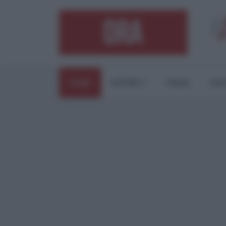
HOME
ESTERI
ITALIA
CUL