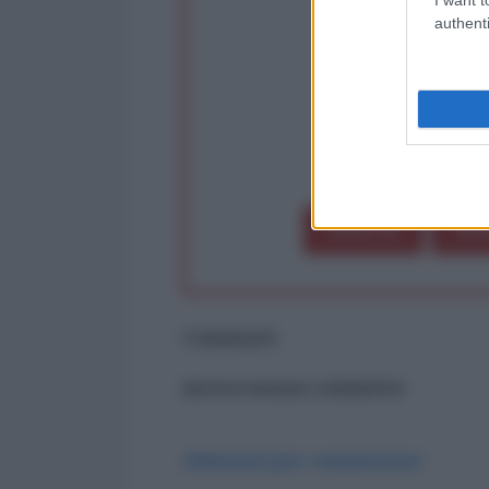
authenti
op
Dona 1€
Don
Commenti
ancora nessun commento
Abbonati per commentare