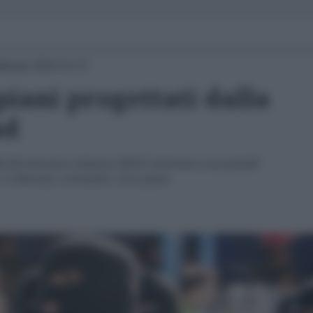
bbraio 2018 21:57
piani progettati dalla
ad
ella Rivoluzione islamica (IRGC) mantiene una grande
 il Mossad, sventando i loro piani.