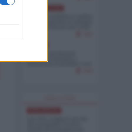
AMERICA LATINA
Dalla Convertibilità al "grillete
fiscal": l'Argentina si consegna
ai mercati (ancora una volta)
7937
EUROPA
Mosca: le esercitazioni
nucleari di Germania e
Francia sono il preludio a una
guerra contro la Russia
7519
WORLD AFFAIRS
NORD-AMERICA
Iran-USA, scoppia il caso dei
dati manipolati: il nuovo
metodo del Pentagono per