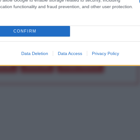
cation functionality and fraud prevention, and other user protection.
Abbonati!
CONFIRM
pure effettua una donazione
Data Deletion
Data Access
Privacy Policy
a 5€
Dona 15€
Scegli importo