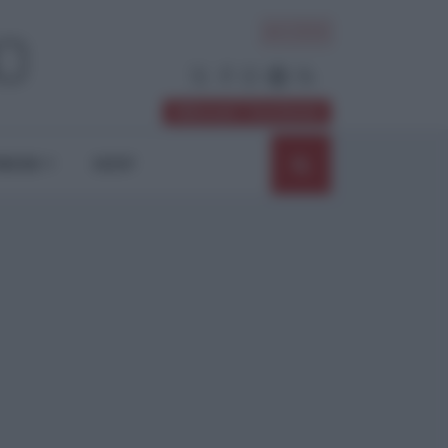
ACCEDI
Abbonati / Sostienici
NIONI
SHOP