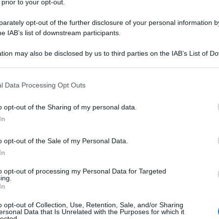
 prior to your opt-out.
, il Corpo dei Guardiani della Rivoluzione islamica
rately opt-out of the further disclosure of your personal information by
ganizzati dai servizi stranieri per penetrare nei punti
he IAB’s list of downstream participants.
 i centri di ricerca e le strutture delle Forze
ll'IRGC, tra gli altri.
tion may also be disclosed by us to third parties on the IAB’s List of 
 that may further disclose it to other third parties.
nente della IRGC per difendere le conquiste e gli
 that this website/app uses one or more Google services and may gath
l Data Processing Opt Outs
including but not limited to your visit or usage behaviour. You may click 
dell'Iran, il generalesostiene che l'agenzia è sempre
 to Google and its third-party tags to use your data for below specifi
o opt-out of the Sharing of my personal data.
lotti e piani dei nemici del paese, come il furto di
ogle consent section.
In
ri e infiltrazioni.
o opt-out of the Sale of my Personal Data.
 Service dell'IRGC è riuscito nel quadro dei suoi
In
 vanificare gli sforzi e fondi investiti dal nemico per
to opt-out of processing my Personal Data for Targeted
izzazione.
ing.
In
le più grandi agenzie di intelligence del mondo,
o opt-out of Collection, Use, Retention, Sale, and/or Sharing
ersonal Data that Is Unrelated with the Purposes for which it
lligence israeliano (il Mossad), così come altri servizi
lected.