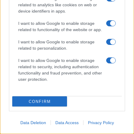
related to analytics like cookies on web or
device identifiers in apps.
Yunnan: Dove il tè incontra il caffè e la
I want to allow Google to enable storage
macadamia profuma di futuro
related to functionality of the website or app.
27 Ottobre 2025 10:00
I want to allow Google to enable storage
related to personalization.
I want to allow Google to enable storage
#
I
MEDIA
ALLA
GUERRA
related to security, including authentication
functionality and fraud prevention, and other
user protection.
di Francesco Santoianni
CONFIRM
Milioni di chiamate spam? Colpa dello
Data Deletion
Data Access
Privacy Policy
Stato che non c’è più
28 Luglio 2026 16:00