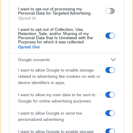
#
GENERAZIONE
ANTIDIPLOMATICA
use your data for below specified purposes in below Google
I want to opt-out of processing my
consent section.
Personal Data for Targeted Advertising.
Opted In
I want to opt-out of Collection, Use,
Retention, Sale, and/or Sharing of my
Personal Data that Is Unrelated with the
Purposes for which it was collected.
Opted Out
Google consents
Berlino salva la privacy delle chat online –
ma il rischio censura resta all’orizzonte
I want to allow Google to enable storage
17 Ottobre 2025 13:00
related to advertising like cookies on web or
device identifiers in apps.
I want to allow my user data to be sent to
Google for online advertising purposes.
#
UNA
FINESTRA
APERTA
I want to allow Google to send me
personalized advertising.
Una finestra aperta
I want to allow Google to enable storage