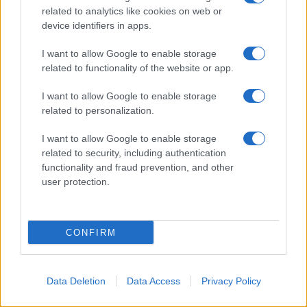
related to analytics like cookies on web or
device identifiers in apps.
La governance cinese vista dai
I want to allow Google to enable storage
rappresentanti italiani e la visione dello
related to functionality of the website or app.
sviluppo comune sino-italiano
I want to allow Google to enable storage
06 Agosto 2026 08:00
related to personalization.
I want to allow Google to enable storage
related to security, including authentication
#
SCELTI
DAL
PEOPLE'S
DAILY
functionality and fraud prevention, and other
user protection.
CONFIRM
Data Deletion
Data Access
Privacy Policy
Registro di ispezione di un drone
intelligente