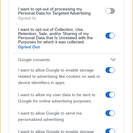
use your data for below specified purposes in below Google
I want to opt-out of processing my
consent section.
Personal Data for Targeted Advertising.
Opted In
I want to opt-out of Collection, Use,
Retention, Sale, and/or Sharing of my
Personal Data that Is Unrelated with the
Purposes for which it was collected.
#
GEOGRAFIE
DEL
POTERE
Opted Out
Google consents
di Fabio Massimo Paernti
I want to allow Google to enable storage
related to advertising like cookies on web or
device identifiers in apps.
I want to allow my user data to be sent to
Google for online advertising purposes.
"Mentre noi giochiamo con i chatbot, la
Cina si è presa il futuro dell'IA" (VIDEO)
I want to allow Google to send me
24 Giugno 2026 08:00
personalized advertising.
I want to allow Google to enable storage