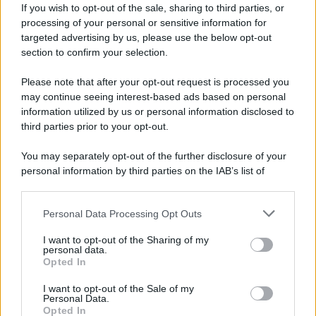
If you wish to opt-out of the sale, sharing to third parties, or
processing of your personal or sensitive information for
targeted advertising by us, please use the below opt-out
section to confirm your selection.
Please note that after your opt-out request is processed you
may continue seeing interest-based ads based on personal
information utilized by us or personal information disclosed to
third parties prior to your opt-out.
You may separately opt-out of the further disclosure of your
personal information by third parties on the IAB’s list of
downstream participants.
Personal Data Processing Opt Outs
This information may also be disclosed by us to third parties
on the IAB’s List of Downstream Participants that may further
I want to opt-out of the Sharing of my
disclose it to other third parties.
personal data.
Opted In
Please note that this website/app uses one or more Google
services and may gather and store information including but
I want to opt-out of the Sale of my
Personal Data.
not limited to your visit or usage behaviour. You may click to
Opted In
grant or deny consent to Google and its third-party tags to