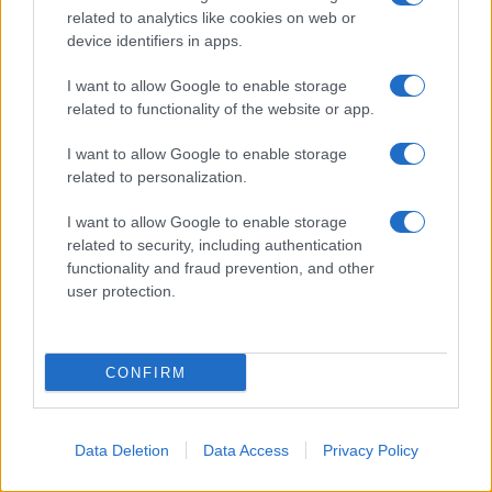
related to analytics like cookies on web or
di Francesco Santoianni
device identifiers in apps.
I want to allow Google to enable storage
related to functionality of the website or app.
I want to allow Google to enable storage
related to personalization.
Milioni di chiamate spam? Colpa dello
Stato che non c’è più
I want to allow Google to enable storage
28 Luglio 2026 16:00
related to security, including authentication
functionality and fraud prevention, and other
user protection.
#
NATIVI
CONFIRM
di Raffaella Milandri
Data Deletion
Data Access
Privacy Policy