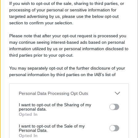
If you wish to opt-out of the sale, sharing to third parties, or
processing of your personal or sensitive information for
targeted advertising by us, please use the below opt-out
section to confirm your selection.
Please note that after your opt-out request is processed you
may continue seeing interest-based ads based on personal
information utilized by us or personal information disclosed to
third parties prior to your opt-out.
You may separately opt-out of the further disclosure of your
personal information by third parties on the IAB’s list of
downstream participants.
Personal Data Processing Opt Outs
This information may also be disclosed by us to third parties
on the IAB’s List of Downstream Participants that may further
I want to opt-out of the Sharing of my
disclose it to other third parties.
personal data.
Opted In
Please note that this website/app uses one or more Google
services and may gather and store information including but
I want to opt-out of the Sale of my
Personal Data.
not limited to your visit or usage behaviour. You may click to
Opted In
grant or deny consent to Google and its third-party tags to