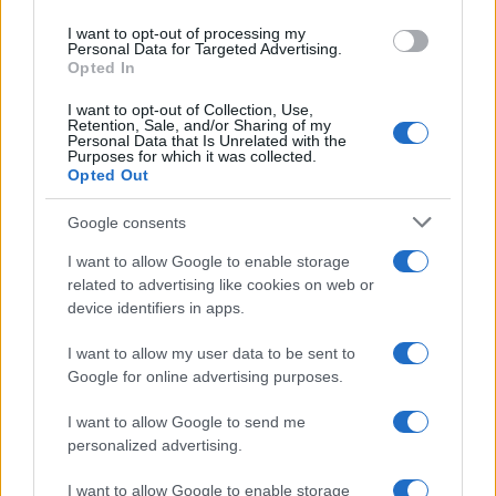
use your data for below specified purposes in below Google
I want to opt-out of processing my
consent section.
Personal Data for Targeted Advertising.
Opted In
"Black Rock non perde mai" – l'allarme di
I want to opt-out of Collection, Use,
Retention, Sale, and/or Sharing of my
Volpi sulla bolla tecnologica
Personal Data that Is Unrelated with the
Purposes for which it was collected.
27 Giugno 2026 16:24
Opted Out
Google consents
#
MONDISUD
I want to allow Google to enable storage
related to advertising like cookies on web or
device identifiers in apps.
di Fabrizio Verde
I want to allow my user data to be sent to
Google for online advertising purposes.
I want to allow Google to send me
personalized advertising.
Dalla Convertibilità al "grillete fiscal":
l'Argentina si consegna ai mercati (ancora
I want to allow Google to enable storage