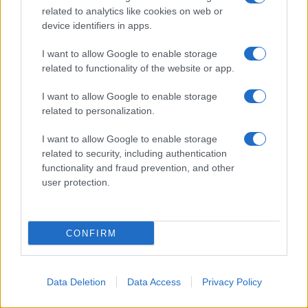
una volta)
related to analytics like cookies on web or
01 Agosto 2026 19:07
device identifiers in apps.
I want to allow Google to enable storage
related to functionality of the website or app.
#
ECONOMIA
E
DINTORNI
I want to allow Google to enable storage
related to personalization.
di Giuseppe Masala
I want to allow Google to enable storage
related to security, including authentication
functionality and fraud prevention, and other
user protection.
Gli Stati Uniti stanno perdendo “la Guerra
Mondiale a pezzi”?
CONFIRM
25 Giugno 2026 10:00
Data Deletion
Data Access
Privacy Policy