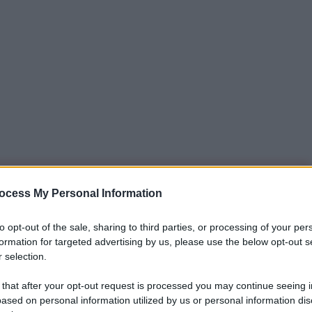
iti per sempre. Il tuo contributo fa la differenza:
ocess My Personal Information
mazione. L'ANTIDIPLOMATICO SEI ANCHE TU!
to opt-out of the sale, sharing to third parties, or processing of your per
formation for targeted advertising by us, please use the below opt-out s
 selection.
a 5€
Dona 15€
Scegli importo
 that after your opt-out request is processed you may continue seeing i
ased on personal information utilized by us or personal information dis