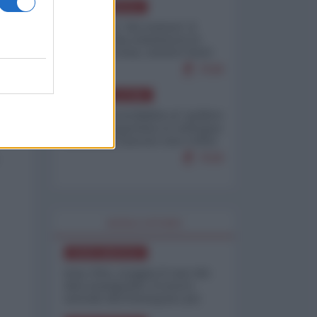
NORD-AMERICA
Il "mistero" dei numeri: il
governo Usa minimizza le
vittime in Iran, mentre fonti
interne...
7648
AMERICA LATINA
Dalla Convertibilità al "grillete
fiscal": l'Argentina si consegna
ai mercati (ancora una volta)
7628
WORLD AFFAIRS
NORD-AMERICA
Iran-USA, scoppia il caso dei
dati manipolati: il nuovo
metodo del Pentagono per
minimizzare le perdite