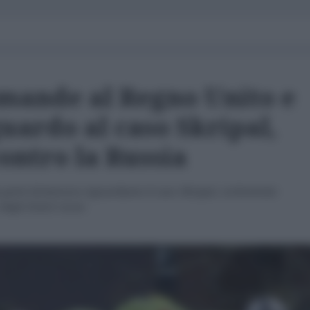
mande al Regno Unito e
guardo al caso Skripal,
ontro la Russia
parte britannica riguardante il caso Skripal, orchestrato
 degli Esteri russo