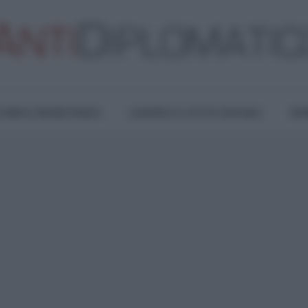
TURA E RESISTENZA
LAVORO E LOTTE SOCIALI
OPI