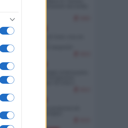
Quali sarebbero le “vittorie
ucraine” decantate dai media
italici?
9492
EUROPA
Invasione di Ceuta: cosa sta
accadendo
nell'enclave spagnola?
9153
EUROPA
Quando il figlio di Netanyahu
incitava "l'occupazione
musulmana" di Ceuta e
Melilla
8312
EUROPA
Geopolitica predatoria (di
Marco Travaglio)
8232