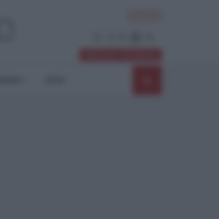
ACCEDI
Abbonati / Sostienici
NIONI
SHOP