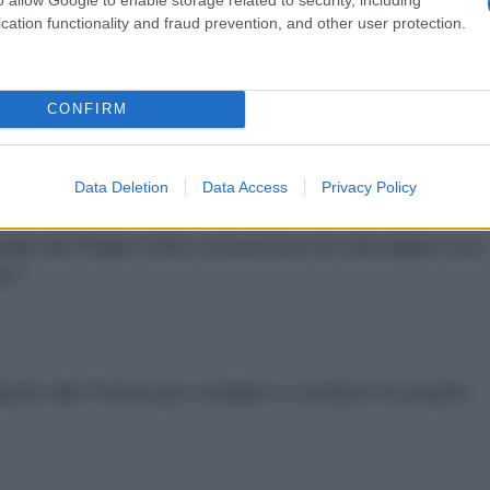
cation functionality and fraud prevention, and other user protection.
a con l'incidente sofferto dai due cittadini russi nel
CONFIRM
Data Deletion
Data Access
Privacy Policy
urale del Regno Unito consentono di coinvolgere uno
na?
ate alla Francia per studiare e condurre le proprie