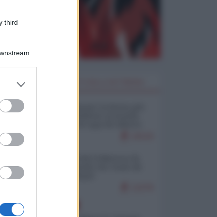
 third
Downstream
er and store
I PIÙ LETTI DELLA SETTIMANA
to grant or
ed purposes
Restare umani: la forma più
alta di ribellione al mondo
distopico di oggi (di Alberto
Bradanini)
19134
Ceuta: perché il Marocco fa
con noi quello che vuole (di
Alberto Negri)
12278
EUROPA