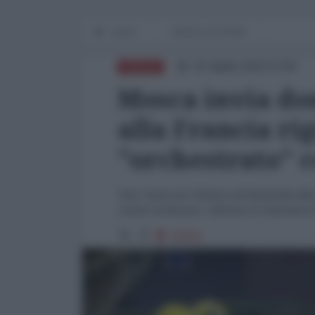
Home
WORLD AFFAIRS
01 Aprile 2018 12:59
RUSSIA
Mosca invia do
alla Francia ri
"orchestrato" c
Una "nota con l'elenco di domande alla 
contro la Russia", riferisce il ministero
15819