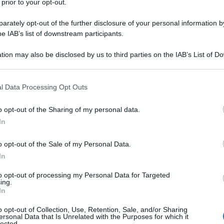
 prior to your opt-out.
rately opt-out of the further disclosure of your personal information by
he IAB’s list of downstream participants.
tion may also be disclosed by us to third parties on the IAB’s List of 
ederazione Russa a Londra ha inviato al Ministero
 that may further disclose it to other third parties.
to una "nota con l'elenco di domande alla parte
 that this website/app uses one or more Google services and may gath
l Data Processing Opt Outs
pal, orchestrato contro la Russia", riferisce il
including but not limited to your visit or usage behaviour. You may click 
 to Google and its third-party tags to use your data for below specifi
verso il proprio
sito web
.
o opt-out of the Sharing of my personal data.
ogle consent section.
In
o opt-out of the Sale of my Personal Data.
In
to opt-out of processing my Personal Data for Targeted
ing.
In
o opt-out of Collection, Use, Retention, Sale, and/or Sharing
il diritto di accesso consolare ai due cittadini russi
ersonal Data that Is Unrelated with the Purposes for which it
lected.