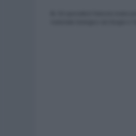
8.
Gli specialisti francesi erano 
materiale biologico da Sergei e Yu