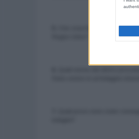
authenti
5.
Che cosa ha a che fare la Franci
Regno Unito?
6.
Quali norme del diritto proced
Stato estero in un'indagine inter
7.
Quali prove sono state consegn
indagini?