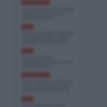
NORD-AMERICA
"Scorte al limite": il retroscena
CNN sulla difesa USA nel
conflitto iraniano
ASIA
Yemen, blocco Bab el-Mandab:
Le superpetroliere saudite
costrette a circumnavigare
l'Africa
ASIA
l'Iran era pronto a
bombardare l'Ucraina, cos'ha
fermato l'attacco
NORD-AMERICA
Guerra all'Iran, scorte USA al
limite: il Pentagono investe
miliardi per ricostituire gli
arsenali
ASIA
Canale diplomatico resta