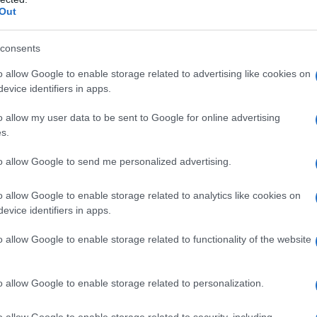
Out
consents
o allow Google to enable storage related to advertising like cookies on
 stati somministrati alle persone colpite e in che
evice identifiers in apps.
nici hanno ottenuto questi antidoti proprio sulla
o allow my user data to be sent to Google for online advertising
s.
to allow Google to send me personalized advertising.
tecipato alla cooperazione tecnica dell'indagine
o allow Google to enable storage related to analytics like cookies on
i russi?
evice identifiers in apps.
o allow Google to enable storage related to functionality of the website
o allow Google to enable storage related to personalization.
PCW della partecipazione della Francia alle indagini
o allow Google to enable storage related to security, including