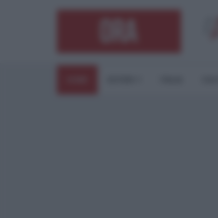
HOME
ESTERI
ITALIA
CUL