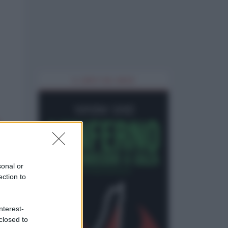
IL LIBRO DEL MESE
sonal or
ection to
nterest-
closed to