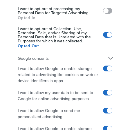
#
GENERAZIONE
ANTIDIPLOMATICA
use your data for below specified purposes in below Google
I want to opt-out of processing my
consent section.
Personal Data for Targeted Advertising.
Opted In
I want to opt-out of Collection, Use,
Retention, Sale, and/or Sharing of my
Personal Data that Is Unrelated with the
Purposes for which it was collected.
Opted Out
Berlino salva la privacy delle chat online –
Google consents
ma il rischio censura resta all’orizzonte
I want to allow Google to enable storage
17 Ottobre 2025 13:00
related to advertising like cookies on web or
device identifiers in apps.
I want to allow my user data to be sent to
#
UNA
FINESTRA
APERTA
Google for online advertising purposes.
I want to allow Google to send me
Una finestra aperta
personalized advertising.
I want to allow Google to enable storage