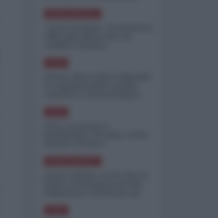
minimizzare le perdite
NORD-AMERICA
"Scorte al limite": il retroscena
CNN sulla difesa USA nel
conflitto iraniano
ASIA
Yemen, blocco Bab el-Mandab:
Le superpetroliere saudite
costrette a circumnavigare
l'Africa
ASIA
l'Iran era pronto a
bombardare l'Ucraina, cos'ha
fermato l'attacco
NORD-AMERICA
Guerra all'Iran, scorte USA al
limite: il Pentagono investe
miliardi per ricostituire gli
arsenali
ASIA