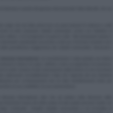
i Amnesty le parole del giurista internazionale Fabio Marcelli, che sul
ba esige che sia fatta piena luce sui gravi episodi di violenza e sulle
rte di oltre cinquanta cittadini venezolani, anche con l’obiettivo di
cora vittime, e di scongiurare la guerra civile. Tale devastante ipotesi è
e dominante spodestata ma pronta a tutto pur di tornare al potere ed è
 della grandissima maggioranza dei cittadini venezuelani, favorevoli o
Amnesty International
, cui recentemente è stata spedita una lettera
schierarsi a fianco di Lopez
, definito a torto un prigioniero di coscienza.
o che la sede romana di tale associazione abbia deciso di non incontrare
mba adducendo incredibilmente il fatto che l’agenda del suo Direttore
iflessione per un’Associazione che ha fatto indubbiamente molto per
perdere la sua credibilità e la sua autorevolezza
.
 Amnesty International, oltre che ad andare nella direzione della
 fortemente lesiva dei diritti umani di tutte quelle persone riunite nel
olpe Continuato'. Semplici cittadini venezuelani a cui un'ondata di