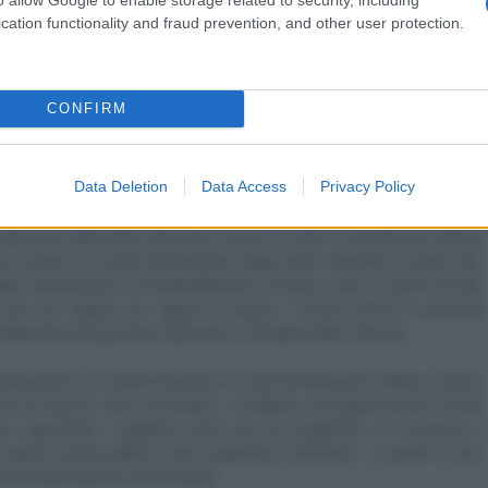
so di Leopoldo López, in secondo luogo, ci permettiamo di tracciarvi un
cation functionality and fraud prevention, and other user protection.
ino venezuelano Leopoldo López ha
due sanzioni amministrative
per
o attivo (prove inconfutabili e documentate) nel colpo di stato
z, quando rapì e privò della sua libertà personale l'allora Ministro
CONFIRM
 violando così i suoi elementari Diritti Umani. Dopo aver ricevuto la
o
López ha continuato nella sua azione di sovversione.
Data Deletion
Data Access
Privacy Policy
iugno 2014 note come
“Guarimba”
, in terzo luogo,
López
è nuovamente
mo a compiere una profonda revisione del caso, visto che vi sono appelli
stituzioni dello Stato attraverso decine di video e proclami per diversi
 contare le recenti dichiarazioni degli autori materiali di questi atti:
egato direttamente e inconfutabilmente al signor López, nonché ad altri
he qui non citiamo per ragioni di spazio e anche perché la giustizia
ificando tutti gli autori materiali e i mandanti delle violenze.
 distruzione e di violenza presso la sede del Ministerio Público, mentre
 atti di violenza. Non secondario, e invitiamo un'organizzazione di tale
s' importante, il golpista
López
più che prigioniero di coscienza o
realtà lo potete definire come “prigioniero volontario”, in quanto è noto
lontà alle autorità venezuelane.