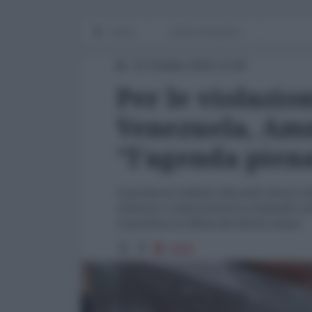
Home
notizia del giorno
21 Ottobre 2015 12:00
Per le violazion
Venezuela, Amn
"l'agenda pien
Il portavoce italiano Riccardo Noury ri
America e LatinoAmerica avallando una
si professa in difesa dei diritti umani
4985