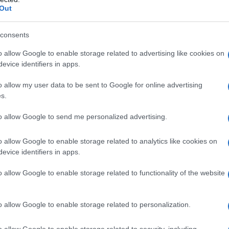
esso azioni criminali, più
Out
nal nei suoi rapporti e comunicati stampa
consents
mnesty International ha potuto esaminare tutte le prove presentate
se delle quali l’imputato è stato condannato, il 10 settembre 2015, a 13
o allow Google to enable storage related to advertising like cookies on
ove non sono in grado di stabilire il coinvolgimento o la responsabilità
evice identifiers in apps.
 giudicato
o allow my user data to be sent to Google for online advertising
nal ritiene che Lopez sia stato arrestato arbitrariamente e condannato
s.
rico. Lo riteniamo un prigioniero di coscienza, condannato per motivi
à fatto l’Alto commissario Onu per i
diritti umani - che sia rilasciato
.
to allow Google to send me personalized advertising.
ne ribadita dal portavoce di Amnesty vorremmo rispondere con alcune
o allow Google to enable storage related to analytics like cookies on
evice identifiers in apps.
rte vostra il non aver ricevuto i rappresentanti del 'Comitato vittime
o allow Google to enable storage related to functionality of the website
visita a Roma. Un'organizzazione che si proclama in difesa dei diritti
a (ragioni di «disponibilità di tempo») per ascoltare le vittime di
o allow Google to enable storage related to personalization.
ermini. Chi lotta per i diritti umani non obbedisce a orari o agende
o allow Google to enable storage related to security, including