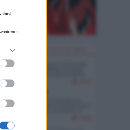
 third
Downstream
er and store
I PIÙ LETTI DELLA SETTIMANA
to grant or
ed purposes
Restare umani: la forma più
alta di ribellione al mondo
distopico di oggi (di Alberto
Bradanini)
22931
EUROPA
La mappa di Eurostat che
smonta tutte le storielle che vi
raccontano sul turismo di
massa
13250