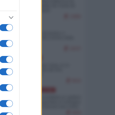
Ceuta: perché il Marocco fa
con noi quello che vuole (di
Alberto Negri)
12805
ITALIA
Il turismo di massa e i
"risvegli" del Corriere della
sera
10237
EUROPA
Cina, Russia e Iran, io ve
l’avevo detto (di Vito
Petrocelli)
8542
AMERICA LATINA
Dalla Convertibilità al "grillete
fiscal": l'Argentina si consegna
ai mercati (ancora una volta)
8056