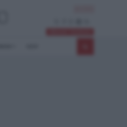
ACCEDI
Abbonati / Sostienici
NIONI
SHOP