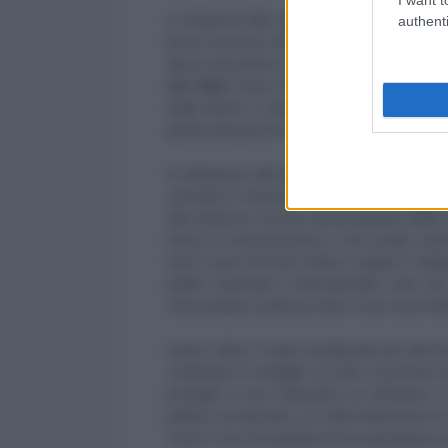
In relazione alle vostre informazioni sul ca
authenti
breve excursus sulla sua storia: il cittad
atti di corruzione e inoltre ha avuto un
ruol
del 2002
contro l'ex presidente Hugo Chave
degli Interni e Giustizia Rodríguez Chacin,
grazia dal governo del Venezuela, Leopold
In riferimento alle violenze del febbraio-g
coinvolto in modo inconfutabile e vi invitia
alla violenza e al non riconoscimento delle i
mezzi di comunicazione e reti sociali, senza
noto il caso di Pérez Venta, il quale è coll
politici nazionali e internazionali. Casi c
venezuelana continua a fare il suo corso ident
López, infine, è stato condannato per atti di
continuano le indagini su tutti i successivi
prestigio a non tralasciare un elemento co
politico, al massimo, se volete distorcere la 
come si sia consegnato di sua spontanea vo