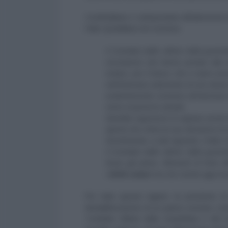
Condividiamo e sottoponiamo all'attenzione d
Fatto Quotidiano ieri scriveva:
Il Comitato delle vittime della guarim
circostanze che hanno portato alla mo
evitare, per il futuro, che ci siano an
nell’interesse solamente di una class
evidentemente contraria all’interesse
meno al governo attuale.
Sarebbe opportuno lo capisse anche
aperta che critica la sua decisione di 
Sconfortante, a tale riguardo, il fatt
il Comitato delle vittime della guari
fosse già piena. Elementi di forte r
i
diritti umani
ma che rischia oggi di 
Per tutte queste ragioni, la posizione di
destabilizzazione di un paese sovrano, resta
'Comitato Vittime delle Guarimbas e del G