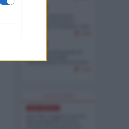
EUROPA
Mosca: le esercitazioni
nucleari di Germania e
Francia sono il preludio a una
guerra contro la Russia
7638
EUROPA
Petro accusa Netanyahu di
essere responsabile
"dell'invasione civile di Ceuta
da parte dei marocchini"
7216
WORLD AFFAIRS
NORD-AMERICA
Iran-USA, scoppia il caso dei
dati manipolati: il nuovo
metodo del Pentagono per