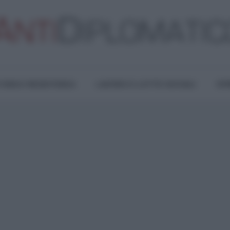
TURA E RESISTENZA
LAVORO E LOTTE SOCIALI
OPI