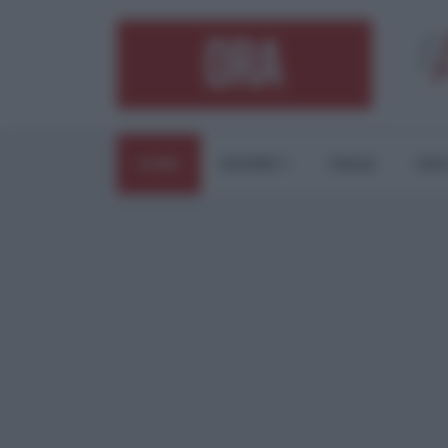
HOME
ESTERI
ITALIA
CUL