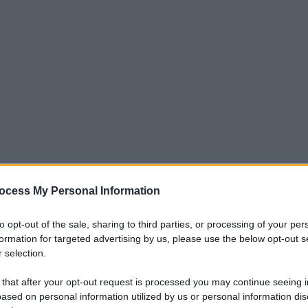
ocess My Personal Information
iti per sempre. Il tuo contributo fa la differenza:
mazione. L'ANTIDIPLOMATICO SEI ANCHE TU!
to opt-out of the sale, sharing to third parties, or processing of your per
formation for targeted advertising by us, please use the below opt-out s
 selection.
a 5€
Dona 15€
Scegli importo
 that after your opt-out request is processed you may continue seeing i
ased on personal information utilized by us or personal information dis