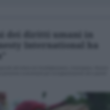
i dei diritti umani in
esty International ha
a"
sponde alla lettera de l'AntiDiplomatico, Contropiano, Nuestra
 posizione sconcertante per un'organizzazione che a parole