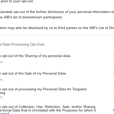
 prior to your opt-out.
rately opt-out of the further disclosure of your personal information by
lettera aperta a Riccardo Noury
, portavoce di Amnesty International
he IAB’s list of downstream participants.
dalla posizione assunta dalla sua organizzazione circa la vicenda
'estrema destra venezuelana condannato per il ruolo avuto
tion may also be disclosed by us to third parties on the IAB’s List of 
he hanno insanguinato il Venezuela tra la fine del 2013 e il 2014. Una
 that may further disclose it to other third parties.
estra America e LatinoAmerica di Gianni Minà che si riferiva ad un
 that this website/app uses one or more Google services and may gath
e per le Americhe di Amnesty, la quale chiedeva la liberazione del
l Data Processing Opt Outs
including but not limited to your visit or usage behaviour. You may click 
nza”.
 to Google and its third-party tags to use your data for below specifi
o opt-out of the Sharing of my personal data.
ogle consent section.
 commento sul nostro portale L'Antidiplomatico in calce alla lettera,
In
lemento di novità, la posizione di Amnesty. Una
posizione che
ispettosa verso gli innocenti che hanno perso la vita e nei confronti di
o opt-out of the Sale of my Personal Data.
a volta al rovesciamento di un legittimo governo.
In
ra lettera aperta che vi riproponiamo nella sua interezza:
to opt-out of processing my Personal Data for Targeted
ing.
In
.
abili dei fatti violenti che hanno insanguinato il Venezuela nel 2014,
o opt-out of Collection, Use, Retention, Sale, and/or Sharing
 delitti commessi” e confermo che tra questi vi sono anche gruppi
ersonal Data that Is Unrelated with the Purposes for which it
lected.