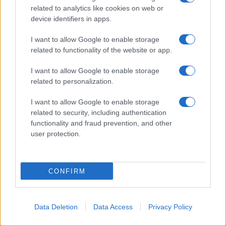
related to analytics like cookies on web or
device identifiers in apps.
#
MONDISUD
I want to allow Google to enable storage
related to functionality of the website or app.
di Fabrizio Verde
I want to allow Google to enable storage
related to personalization.
I want to allow Google to enable storage
related to security, including authentication
Dalla Convertibilità al "grillete fiscal":
functionality and fraud prevention, and other
l'Argentina si consegna ai mercati (ancora
user protection.
una volta)
01 Agosto 2026 19:07
CONFIRM
#
ECONOMIA
E
DINTORNI
Data Deletion
Data Access
Privacy Policy
di Giuseppe Masala