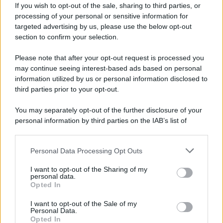
If you wish to opt-out of the sale, sharing to third parties, or
di Alessandro Bartoloni
processing of your personal or sensitive information for
targeted advertising by us, please use the below opt-out
section to confirm your selection.
Please note that after your opt-out request is processed you
Come finirebbe una guerra tra UE e
may continue seeing interest-based ads based on personal
Russia? Tre scenari per il 2030 (e le
information utilized by us or personal information disclosed to
alternative alla linea dura)
third parties prior to your opt-out.
20 Luglio 2026 10:00
You may separately opt-out of the further disclosure of your
personal information by third parties on the IAB’s list of
downstream participants.
#
EDITORIALI
Personal Data Processing Opt Outs
This information may also be disclosed by us to third parties
on the IAB’s List of Downstream Participants that may further
I want to opt-out of the Sharing of my
disclose it to other third parties.
personal data.
Opted In
Please note that this website/app uses one or more Google
services and may gather and store information including but
I want to opt-out of the Sale of my
Personal Data.
not limited to your visit or usage behaviour. You may click to
Opted In
grant or deny consent to Google and its third-party tags to