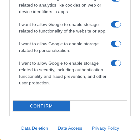
related to analytics like cookies on web or
NORD-AMERICA
device identifiers in apps.
"Una guerra illegale": Trump minimizza le perdite in
Iran, ma i dati lo smentiscono
I want to allow Google to enable storage
related to functionality of the website or app.
EUROPA
Petro accusa Netanyahu di essere responsabile
I want to allow Google to enable storage
"dell'invasione civile di Ceuta da parte dei
related to personalization.
marocchini"
I want to allow Google to enable storage
related to security, including authentication
functionality and fraud prevention, and other
user protection.
CONFIRM
Data Deletion
Data Access
Privacy Policy