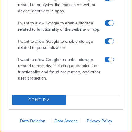
di Fabrizio Verde
related to analytics like cookies on web or
device identifiers in apps.
I want to allow Google to enable storage
related to functionality of the website or app.
Dalla Convertibilità al "grillete fiscal":
I want to allow Google to enable storage
l'Argentina si consegna ai mercati (ancora
related to personalization.
una volta)
01 Agosto 2026 19:07
I want to allow Google to enable storage
related to security, including authentication
functionality and fraud prevention, and other
user protection.
#
ECONOMIA
E
DINTORNI
CONFIRM
di Giuseppe Masala
Data Deletion
Data Access
Privacy Policy