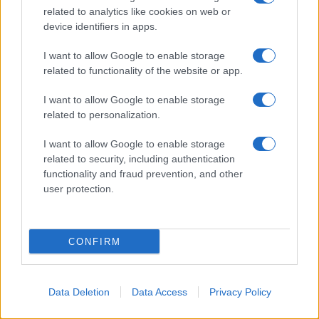
Milioni di chiamate spam? Colpa dello
related to analytics like cookies on web or
Stato che non c’è più
device identifiers in apps.
28 Luglio 2026 16:00
I want to allow Google to enable storage
related to functionality of the website or app.
#
NATIVI
I want to allow Google to enable storage
related to personalization.
I want to allow Google to enable storage
di Raffaella Milandri
related to security, including authentication
functionality and fraud prevention, and other
user protection.
Trump consegna alle miniere le terre
sacre dei nativi. Ai turisti resta la
CONFIRM
cartolina
16 Luglio 2026 09:30
Data Deletion
Data Access
Privacy Policy