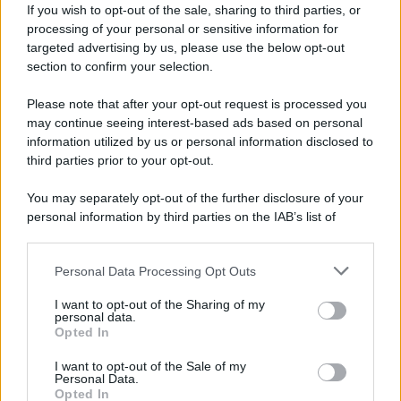
If you wish to opt-out of the sale, sharing to third parties, or
Mihajlovic: «Vi racconto la mia Serbia,
processing of your personal or sensitive information for
prima bombardata e poi abbandonata»
targeted advertising by us, please use the below opt-out
section to confirm your selection.
Please note that after your opt-out request is processed you
may continue seeing interest-based ads based on personal
13 Luglio 2019 22:15
information utilized by us or personal information disclosed to
third parties prior to your opt-out.
You may separately opt-out of the further disclosure of your
personal information by third parties on the IAB’s list of
downstream participants.
Personal Data Processing Opt Outs
This information may also be disclosed by us to third parties
on the IAB’s List of Downstream Participants that may further
I want to opt-out of the Sharing of my
disclose it to other third parties.
personal data.
Opted In
Please note that this website/app uses one or more Google
services and may gather and store information including but
I want to opt-out of the Sale of my
Personal Data.
not limited to your visit or usage behaviour. You may click to
Opted In
grant or deny consent to Google and its third-party tags to