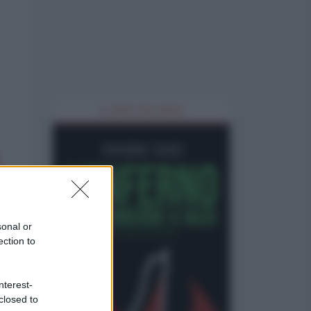
IL LIBRO DEL MESE
sonal or
ection to
nterest-
closed to