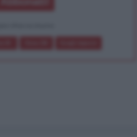
Abbonati!
pure effettua una donazione
a 5€
Dona 15€
Scegli importo