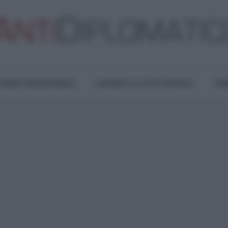
TURA E RESISTENZA
LAVORO E LOTTE SOCIALI
OPI