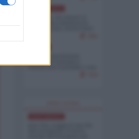
NORD-AMERICA
Il "mistero" dei numeri: il
governo Usa minimizza le
vittime in Iran, mentre fonti
interne...
7661
EUROPA
Mosca: le esercitazioni
nucleari di Germania e
Francia sono il preludio a una
guerra contro la Russia
7324
WORLD AFFAIRS
NORD-AMERICA
Iran-USA, scoppia il caso dei
dati manipolati: il nuovo
metodo del Pentagono per