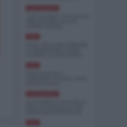
minimizzare le perdite
NORD-AMERICA
"Scorte al limite": il retroscena
CNN sulla difesa USA nel
conflitto iraniano
ASIA
Yemen, blocco Bab el-Mandab:
Le superpetroliere saudite
costrette a circumnavigare
l'Africa
ASIA
l'Iran era pronto a
bombardare l'Ucraina, cos'ha
fermato l'attacco
NORD-AMERICA
Guerra all'Iran, scorte USA al
limite: il Pentagono investe
miliardi per ricostituire gli
arsenali
ASIA