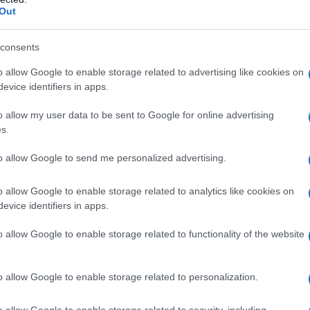
azione illegale di capitali all' estero, oltre che,
Out
utti. Ieri Cdm con sanatoria per grandi imprese che
consents
te per contenziosi tributari ( oltre 100 mila casi in
tazione sul salario minimo.
o allow Google to enable storage related to advertising like cookies on
evice identifiers in apps.
e al mese, assunzione di un milione di nuovi
o allow my user data to be sent to Google for online advertising
a di personale e carichi lavoro allucinanti. Tutela
s.
inacce, forti spese pubbliche per sanita', istruzione,
to allow Google to send me personalized advertising.
l modello Fanfani '53, ripristino Riforma Gentile,
i datori di lavoro, riduzione orario lavoro a parita' di
o allow Google to enable storage related to analytics like cookies on
diante taglio delle spese militari ma soprattutto
evice identifiers in apps.
ello Stato alle imprese piene di liquidita'. Polo
o allow Google to enable storage related to functionality of the website
lizzazione delle lavoratrici e dei lavoratori in appalto
sanini e Brunetta. Infine il 1 marzo l' Istat comunica
o allow Google to enable storage related to personalization.
o allow Google to enable storage related to security, including