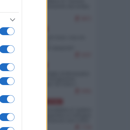
Quali sarebbero le “vittorie
ucraine” decantate dai media
italici?
9871
EUROPA
Invasione di Ceuta: cosa sta
accadendo
nell'enclave spagnola?
9197
EUROPA
Quando il figlio di Netanyahu
incitava "l'occupazione
musulmana" di Ceuta e
Melilla
8391
AMERICA LATINA
Dalla Convertibilità al "grillete
fiscal": l'Argentina si consegna
ai mercati (ancora una volta)
7726