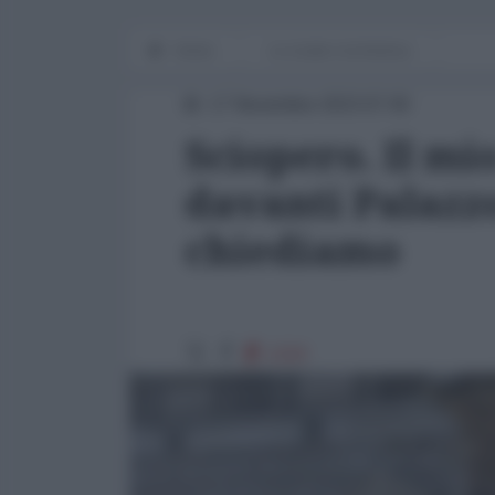
Home
Le cicale e la formica
17 Novembre 2023 07:00
Sciopero. Il mi
davanti Palazzo
chiediamo
1210