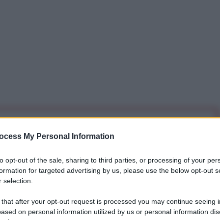
iti per sempre. Il tuo contributo fa la differenza:
ocess My Personal Information
mazione. L'ANTIDIPLOMATICO SEI ANCHE TU!
to opt-out of the sale, sharing to third parties, or processing of your per
formation for targeted advertising by us, please use the below opt-out s
a 5€
Dona 15€
Scegli importo
 selection.
 that after your opt-out request is processed you may continue seeing i
ased on personal information utilized by us or personal information dis