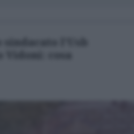
o sindacato l'Usb
 Vidoni: cosa