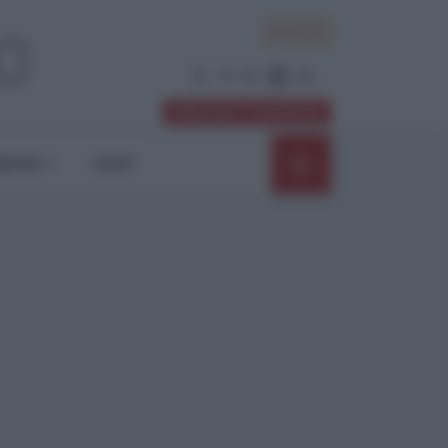
ACCEDI
Abbonati / Sostienici
NIONI
SHOP