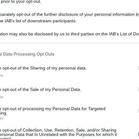
 prior to your opt-out.
rately opt-out of the further disclosure of your personal information by
he IAB’s list of downstream participants.
tion may also be disclosed by us to third parties on the IAB’s List of 
cui sono iscritto dal 1991, si raduna a Palazzo Vidoni,
 that may further disclose it to other third parties.
 Pubblica, alle 10: 30 per lo sciopero del Pubblico
 that this website/app uses one or more Google services and may gath
l Data Processing Opt Outs
provocatore.
including but not limited to your visit or usage behaviour. You may click 
 to Google and its third-party tags to use your data for below specifi
o opt-out of the Sharing of my personal data.
ogle consent section.
i del nuovo CCNL, stiano calme, siamo personale dello
In
finisce qui. E' una lunga marcia, secondo le
o opt-out of the Sale of my Personal Data.
capo dell' Esercito Popolare Cinese.
In
to opt-out of processing my Personal Data for Targeted
to Moody's sul rating debito pubblico. 30 novembre,
ing.
Stabilita'. 30 novembre, scadenze fiscali Ires, Irap,
In
nico), iva trimestrale terzo trimestre ( boom
o opt-out of Collection, Use, Retention, Sale, and/or Sharing
ersonal Data that Is Unrelated with the Purposes for which it
 leggere i contenuti generalisti, si e' scatenata
lected.