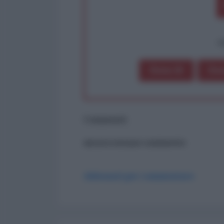
op
Dona 1€
Don
Commenti
ancora nessun commento
Abbonati per commentare