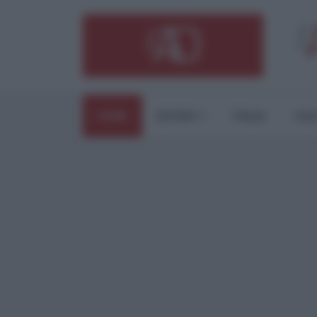
HOME
ESTERI
ITALIA
CUL