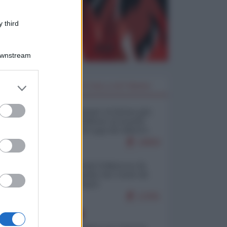
 third
Downstream
er and store
I PIÙ LETTI DELLA SETTIMANA
to grant or
ed purposes
Restare umani: la forma più
alta di ribellione al mondo
distopico di oggi (di Alberto
Bradanini)
19859
Ceuta: perché il Marocco fa
con noi quello che vuole (di
Alberto Negri)
12391
EUROPA