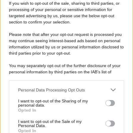
If you wish to opt-out of the sale, sharing to third parties, or
processing of your personal or sensitive information for
targeted advertising by us, please use the below opt-out
section to confirm your selection.
Dalla Convertibilità al "grillete fiscal":
Please note that after your opt-out request is processed you
l'Argentina si consegna ai mercati (ancora
may continue seeing interest-based ads based on personal
una volta)
information utilized by us or personal information disclosed to
third parties prior to your opt-out.
01 Agosto 2026 19:07
You may separately opt-out of the further disclosure of your
personal information by third parties on the IAB’s list of
downstream participants.
#
ECONOMIA
E
DINTORNI
Personal Data Processing Opt Outs
This information may also be disclosed by us to third parties
on the IAB’s List of Downstream Participants that may further
di Giuseppe Masala
I want to opt-out of the Sharing of my
disclose it to other third parties.
personal data.
Opted In
Please note that this website/app uses one or more Google
services and may gather and store information including but
I want to opt-out of the Sale of my
Personal Data.
not limited to your visit or usage behaviour. You may click to
Opted In
grant or deny consent to Google and its third-party tags to