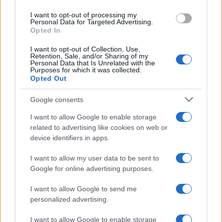
use your data for below specified purposes in below Google
I want to opt-out of processing my
consent section.
Personal Data for Targeted Advertising.
Opted In
I want to opt-out of Collection, Use,
Retention, Sale, and/or Sharing of my
Personal Data that Is Unrelated with the
Purposes for which it was collected.
Opted Out
Google consents
I want to allow Google to enable storage
related to advertising like cookies on web or
device identifiers in apps.
I want to allow my user data to be sent to
Google for online advertising purposes.
I want to allow Google to send me
personalized advertising.
I want to allow Google to enable storage