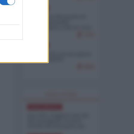
EUROPA
Petro accusa Netanyahu di
essere responsabile
"dell'invasione civile di Ceuta
da parte dei marocchini"
7079
EUROPA
Ceuta, perché non mi aspetto
più nulla dall'UE
6864
WORLD AFFAIRS
NORD-AMERICA
Iran-USA, scoppia il caso dei
dati manipolati: il nuovo
metodo del Pentagono per
minimizzare le perdite