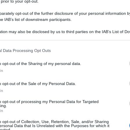
 prior to your opt-out.
 una bombola di ossigeno, la porti in ospedale".
rately opt-out of the further disclosure of your personal information by
he IAB’s list of downstream participants.
ica
dal titolo
“Brasile, il dramma di Manaus: finito
nfermieri sui social”,
il quale dà una notizia vera - e
tion may also be disclosed by us to third parties on the IAB’s List of 
izia direte voi. Stiamo parlando del disastro sanitario
 that may further disclose it to other third parties.
a brasiliana), che già avete letto
 that this website/app uses one or more Google services and may gath
l Data Processing Opt Outs
ndiamo. Una situazione fuori controllo, dovuta alle
including but not limited to your visit or usage behaviour. You may click 
 to Google and its third-party tags to use your data for below specifi
o-liberismo di Bolsonaro, le stesse identiche del resto
o opt-out of the Sharing of my personal data.
ogle consent section.
hiaramente nell’articolo non lo trovate.
In
o opt-out of the Sale of my Personal Data.
distrazione più grave del testo. Che cosa dimentica di
In
o che semplicemente non può scrivere senza poi
i poveri lettori presi in giro da anni di fake news
to opt-out of processing my Personal Data for Targeted
ing.
 rese virali
senza che nessun censore del web a
In
occato o reso invisibili gli account social del giornale
o opt-out of Collection, Use, Retention, Sale, and/or Sharing
ersonal Data that Is Unrelated with the Purposes for which it
lected.