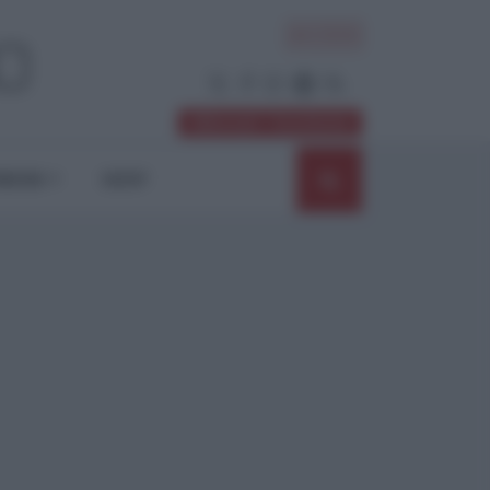
ACCEDI
Abbonati / Sostienici
NIONI
SHOP