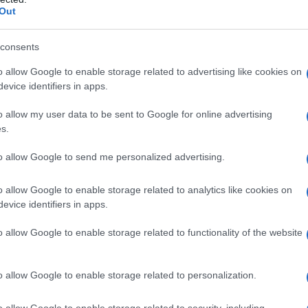
Out
hiaramente la parte più importante della notizia. Il
ra come la solidarietà non abbia colore politico: se
consents
za si interviene nonostante le barbarie di Bolsonaro,
o allow Google to enable storage related to advertising like cookies on
agna anche sulle pagine del giornale Fiat
) un
evice identifiers in apps.
per seguire le idiozie belliche e imperialiste degli
o allow my user data to be sent to Google for online advertising
 e violenza senza che nessun censore del web a
s.
occato o reso invisibili gli account social del giornale
to allow Google to send me personalized advertising.
o allow Google to enable storage related to analytics like cookies on
igeno necessario ai pazienti di Manaus, ma questo
evice identifiers in apps.
el suo articolo. Come quando l’Italia era in piena
o allow Google to enable storage related to functionality of the website
stava ospedali di campo dalla Puglia al
 prima necessità arrivavano da Cina, Russia e Cuba.
o allow Google to enable storage related to personalization.
pubblica Bolivariana del Venezuela, Jorge Arreaza,
o allow Google to enable storage related to security, including