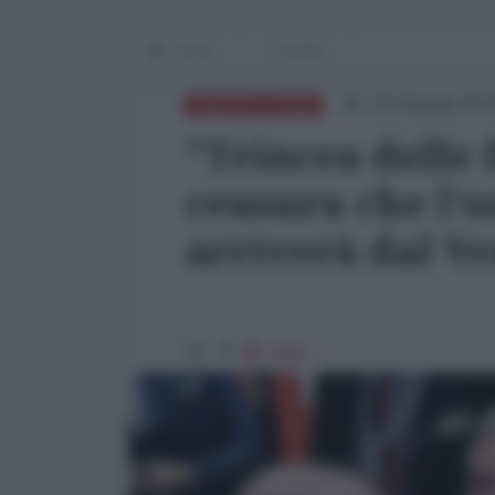
Home
L'Analisi
15 Gennaio 202
AMERICA LATINA
"Trincea delle
censura che l'o
arriverà dal V
4459