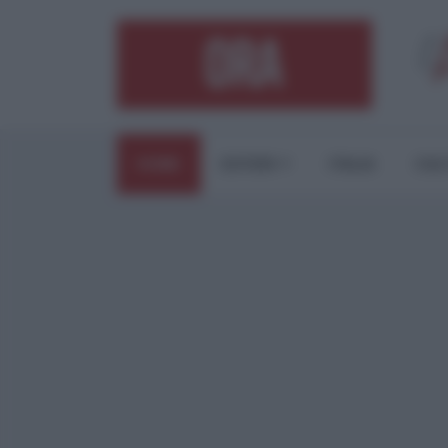
HOME
ESTERI
ITALIA
CUL