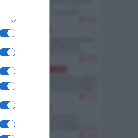
Invasione di Ceuta: cosa sta
accadendo
nell'enclave spagnola?
9251
EUROPA
Quando il figlio di Netanyahu
incitava "l'occupazione
musulmana" di Ceuta e
Melilla
8563
AMERICA LATINA
Dalla Convertibilità al "grillete
fiscal": l'Argentina si consegna
ai mercati (ancora una volta)
7870
EUROPA
Mosca: le esercitazioni
nucleari di Germania e
Francia sono il preludio a una
guerra contro la Russia
7414