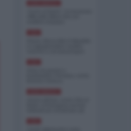
NORD-AMERICA
"Scorte al limite": il retroscena
CNN sulla difesa USA nel
conflitto iraniano
ASIA
Yemen, blocco Bab el-Mandab:
Le superpetroliere saudite
costrette a circumnavigare
l'Africa
ASIA
l'Iran era pronto a
bombardare l'Ucraina, cos'ha
fermato l'attacco
NORD-AMERICA
Guerra all'Iran, scorte USA al
limite: il Pentagono investe
miliardi per ricostituire gli
arsenali
ASIA
Canale diplomatico resta