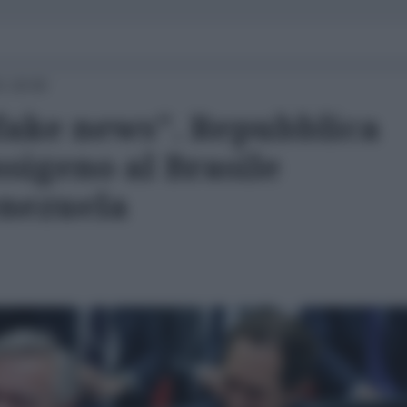
1 18:00
 fake news". Repubblica
ssigeno al Brasile
enezuela