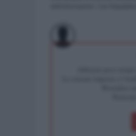
dell’informazione. Con Repubblica 
Abbiamo poco tempo pe
La censura imposta a l'Ant
Rivendica un
Partecip