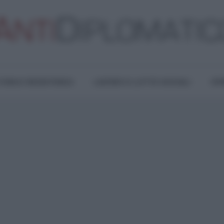
TURA E RESISTENZA
LAVORO E LOTTE SOCIALI
OPI