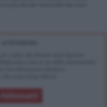
in prima fila nella “trincea delle fake news”.
ATTENZIONE!
r reagire alla dittatura degli algoritmi.
iDiplomatico lede un tuo diritto fondamentale.
a vera informazione pluralista.
a alla nostra Lunga Marcia.
Abbonati!