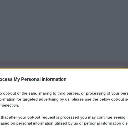
iti per sempre. Il tuo contributo fa la differenza:
ocess My Personal Information
mazione. L'ANTIDIPLOMATICO SEI ANCHE TU!
to opt-out of the sale, sharing to third parties, or processing of your per
formation for targeted advertising by us, please use the below opt-out s
a 5€
Dona 15€
Scegli importo
 selection.
 that after your opt-out request is processed you may continue seeing i
ased on personal information utilized by us or personal information dis
a l'unità, moltissime persone stanno morendo. Per