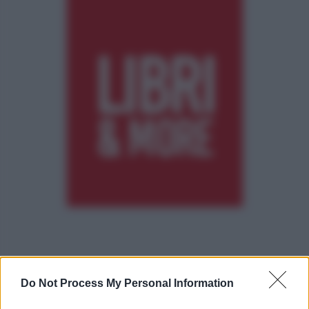
Do Not Process My Personal Information