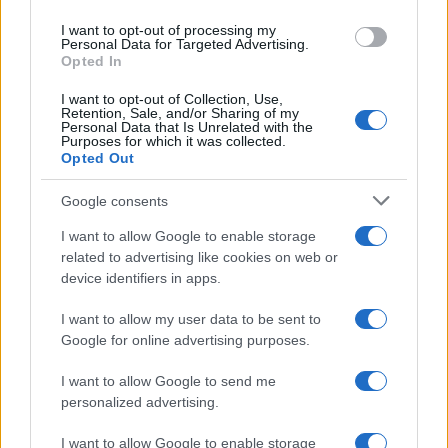
che vi raccontano sul turismo di massa
use your data for below specified purposes in below Google
I want to opt-out of processing my
12447
consent section.
Personal Data for Targeted Advertising.
Opted In
ITALIA
Il turismo di massa e i "risvegli" del Corriere della
I want to opt-out of Collection, Use,
Retention, Sale, and/or Sharing of my
sera
Personal Data that Is Unrelated with the
Purposes for which it was collected.
9885
Opted Out
EUROPA
Google consents
Cina, Russia e Iran, io ve l’avevo detto (di Vito
Petrocelli)
I want to allow Google to enable storage
8057
related to advertising like cookies on web or
device identifiers in apps.
AMERICA LATINA
Dalla Convertibilità al "grillete fiscal": l'Argentina si
I want to allow my user data to be sent to
consegna ai mercati (ancora una volta)
Google for online advertising purposes.
8031
I want to allow Google to send me
EUROPA
personalized advertising.
Mosca: le esercitazioni nucleari di Germania e
Francia sono il preludio a una guerra contro la
I want to allow Google to enable storage