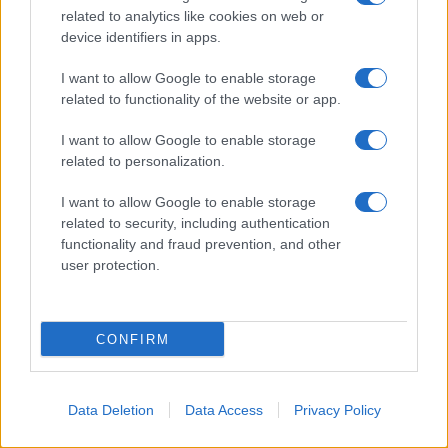
Russia
related to analytics like cookies on web or
7625
device identifiers in apps.
EUROPA
I want to allow Google to enable storage
Petro accusa Netanyahu di essere responsabile
related to functionality of the website or app.
"dell'invasione civile di Ceuta da parte dei
marocchini"
I want to allow Google to enable storage
7191
related to personalization.
I want to allow Google to enable storage
related to security, including authentication
functionality and fraud prevention, and other
WORLD AFFAIRS
user protection.
NORD-AMERICA
Iran-USA, scoppia il caso dei dati manipolati: il
nuovo metodo del Pentagono per minimizzare le
CONFIRM
perdite
NORD-AMERICA
Data Deletion
Data Access
Privacy Policy
"Scorte al limite": il retroscena CNN sulla difesa USA
nel conflitto iraniano