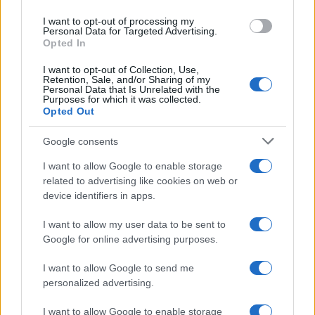
use your data for below specified purposes in below Google
I want to opt-out of processing my
#
STORIA
IN
DIRETTA
consent section.
Personal Data for Targeted Advertising.
Opted In
di Loretta Napoleoni
I want to opt-out of Collection, Use,
Retention, Sale, and/or Sharing of my
Personal Data that Is Unrelated with the
Purposes for which it was collected.
Opted Out
Google consents
"Black Rock non perde mai" – l'allarme di
I want to allow Google to enable storage
Volpi sulla bolla tecnologica
related to advertising like cookies on web or
device identifiers in apps.
27 Giugno 2026 16:24
I want to allow my user data to be sent to
Google for online advertising purposes.
#
MONDISUD
I want to allow Google to send me
personalized advertising.
di Fabrizio Verde
I want to allow Google to enable storage