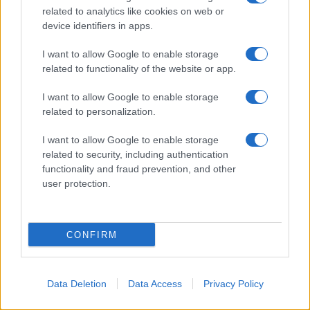
related to analytics like cookies on web or
device identifiers in apps.
#
NATIVI
I want to allow Google to enable storage
related to functionality of the website or app.
di Raffaella Milandri
I want to allow Google to enable storage
related to personalization.
I want to allow Google to enable storage
Trump consegna alle miniere le terre
related to security, including authentication
sacre dei nativi. Ai turisti resta la
functionality and fraud prevention, and other
cartolina
user protection.
16 Luglio 2026 09:30
CONFIRM
#
I
MEZZI
E
I
FINI
Data Deletion
Data Access
Privacy Policy
di Francesco Erspamer