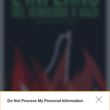
Do Not Process My Personal Information