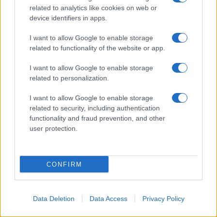
related to analytics like cookies on web or
device identifiers in apps.
I want to allow Google to enable storage
related to functionality of the website or app.
I want to allow Google to enable storage
related to personalization.
I want to allow Google to enable storage
related to security, including authentication
I PIÙ LETTI DELLA SETTIMANA
functionality and fraud prevention, and other
user protection.
Restare umani: la forma più alta di ribellione al
mondo distopico di oggi (di Alberto Bradanini)
19602
CONFIRM
Ceuta: perché il Marocco fa con noi quello che vuole
(di Alberto Negri)
12344
Data Deletion
Data Access
Privacy Policy
EUROPA