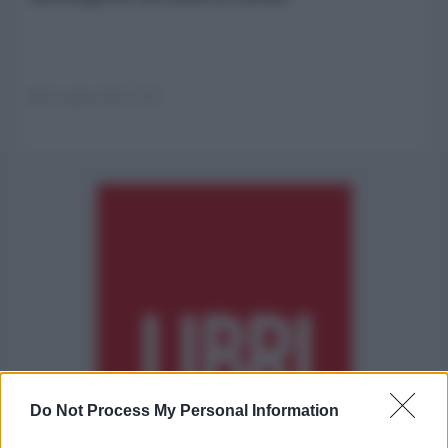
31 Luglio 2026 12:00
Do Not Process My Personal Information