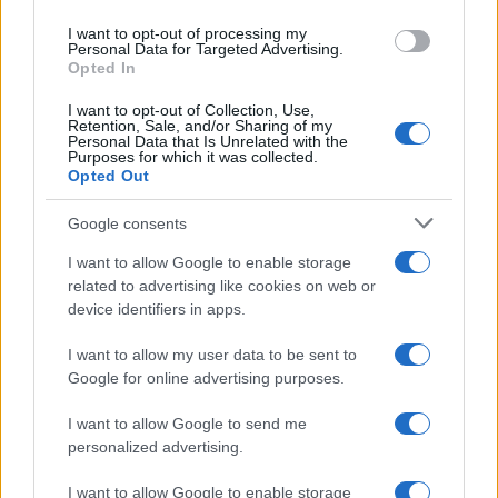
use your data for below specified purposes in below Google
I want to opt-out of processing my
La governance cinese vista dai
consent section.
Personal Data for Targeted Advertising.
rappresentanti italiani e la visione dello
Opted In
sviluppo comune sino-italiano
I want to opt-out of Collection, Use,
06 Agosto 2026 08:00
Retention, Sale, and/or Sharing of my
Personal Data that Is Unrelated with the
Purposes for which it was collected.
Opted Out
#
SCELTI
DAL
PEOPLE'S
DAILY
Google consents
I want to allow Google to enable storage
related to advertising like cookies on web or
device identifiers in apps.
I want to allow my user data to be sent to
Google for online advertising purposes.
I want to allow Google to send me
Registro di ispezione di un drone
personalized advertising.
intelligente
30 Luglio 2026 09:00
I want to allow Google to enable storage