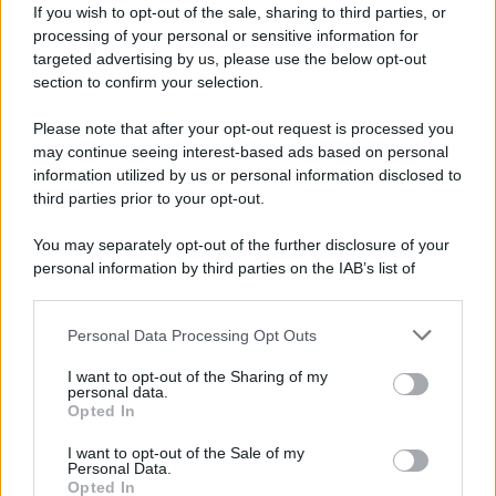
If you wish to opt-out of the sale, sharing to third parties, or
processing of your personal or sensitive information for
targeted advertising by us, please use the below opt-out
section to confirm your selection.
Please note that after your opt-out request is processed you
may continue seeing interest-based ads based on personal
information utilized by us or personal information disclosed to
Berlino salva la privacy delle chat online –
third parties prior to your opt-out.
ma il rischio censura resta all’orizzonte
17 Ottobre 2025 13:00
You may separately opt-out of the further disclosure of your
personal information by third parties on the IAB’s list of
downstream participants.
Personal Data Processing Opt Outs
This information may also be disclosed by us to third parties
#
UNA
FINESTRA
APERTA
on the IAB’s List of Downstream Participants that may further
I want to opt-out of the Sharing of my
disclose it to other third parties.
personal data.
Opted In
Una finestra aperta
Please note that this website/app uses one or more Google
services and may gather and store information including but
I want to opt-out of the Sale of my
Personal Data.
not limited to your visit or usage behaviour. You may click to
Opted In
grant or deny consent to Google and its third-party tags to