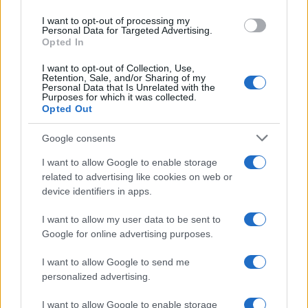
NORD-AMERICA
use your data for below specified purposes in below Google
I want to opt-out of processing my
"Una guerra illegale": Trump minimizza le perdite in
consent section.
Personal Data for Targeted Advertising.
Iran, ma i dati lo smentiscono
Opted In
EUROPA
I want to opt-out of Collection, Use,
Retention, Sale, and/or Sharing of my
Petro accusa Netanyahu di essere responsabile
Personal Data that Is Unrelated with the
"dell'invasione civile di Ceuta da parte dei
Purposes for which it was collected.
marocchini"
Opted Out
Google consents
I want to allow Google to enable storage
related to advertising like cookies on web or
device identifiers in apps.
I want to allow my user data to be sent to
Google for online advertising purposes.
I want to allow Google to send me
personalized advertising.
I want to allow Google to enable storage