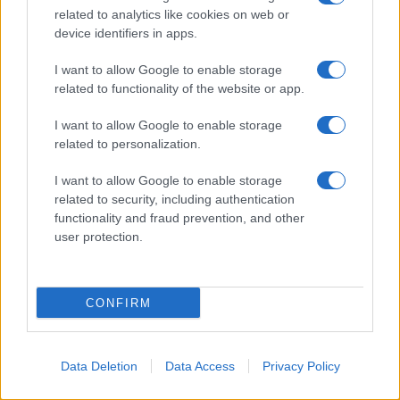
related to analytics like cookies on web or
device identifiers in apps.
Appalti pubblici: perché le "clausole
sociali" sono una trappola per i
I want to allow Google to enable storage
lavoratori
related to functionality of the website or app.
Federico Giusti
14 Maggio 2026 08:30
I want to allow Google to enable storage
related to personalization.
Scrivere di appalti non è mai facile, le norme vanno
conosciute, i bandi letti e analizzati in profondità, servono
I want to allow Google to enable storage
competenze non banali che spesso risultano non a buon
related to security, including authentication
functionality and fraud prevention, and other
mercato. E'...
user protection.
1
2
3
4
5
6
7
8
9
CONFIRM
Data Deletion
Data Access
Privacy Policy