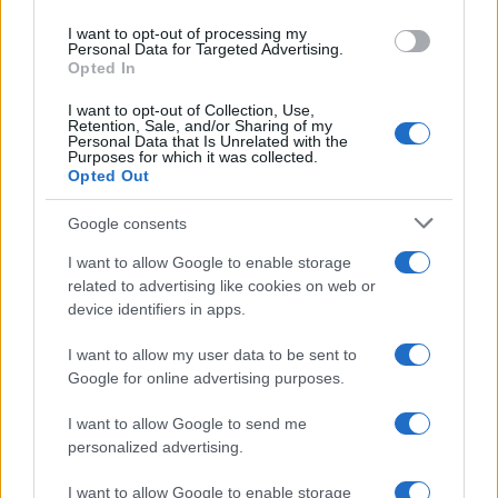
avanzamento della...
use your data for below specified purposes in below Google
I want to opt-out of processing my
consent section.
Personal Data for Targeted Advertising.
ITALIA
Opted In
I want to opt-out of Collection, Use,
Retention, Sale, and/or Sharing of my
Personal Data that Is Unrelated with the
Purposes for which it was collected.
Opted Out
Google consents
I want to allow Google to enable storage
related to advertising like cookies on web or
device identifiers in apps.
I want to allow my user data to be sent to
Google for online advertising purposes.
I want to allow Google to send me
personalized advertising.
I want to allow Google to enable storage