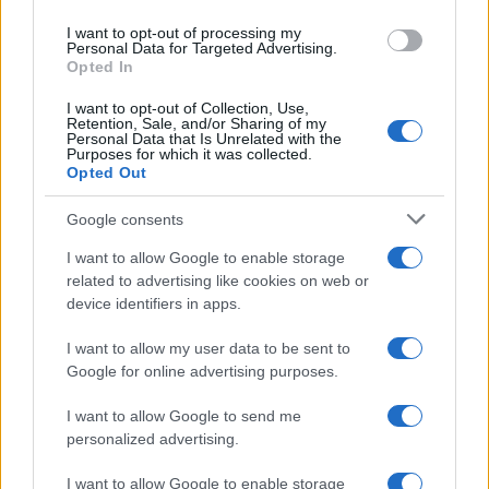
Canale diplomatico resta aperto: cosa si sono detti i
use your data for below specified purposes in below Google
ministri di Iran e Arabia Saudita
I want to opt-out of processing my
consent section.
Personal Data for Targeted Advertising.
Opted In
NORD-AMERICA
"Una guerra illegale": Trump minimizza le perdite in
I want to opt-out of Collection, Use,
Iran, ma i dati lo smentiscono
Retention, Sale, and/or Sharing of my
Personal Data that Is Unrelated with the
Purposes for which it was collected.
EUROPA
Opted Out
Petro accusa Netanyahu di essere responsabile
"dell'invasione civile di Ceuta da parte dei
Google consents
marocchini"
I want to allow Google to enable storage
related to advertising like cookies on web or
device identifiers in apps.
I want to allow my user data to be sent to
Google for online advertising purposes.
I want to allow Google to send me
personalized advertising.
I want to allow Google to enable storage