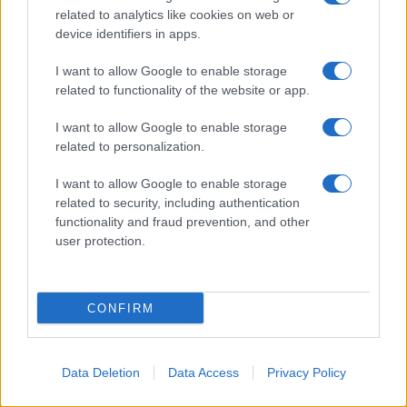
related to analytics like cookies on web or
device identifiers in apps.
I want to allow Google to enable storage
related to functionality of the website or app.
I want to allow Google to enable storage
related to personalization.
I want to allow Google to enable storage
related to security, including authentication
functionality and fraud prevention, and other
user protection.
CONFIRM
Data Deletion
Data Access
Privacy Policy