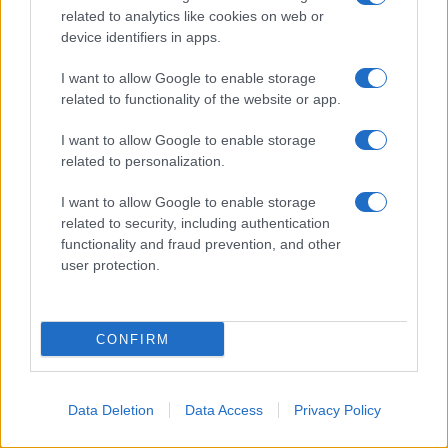
related to analytics like cookies on web or
device identifiers in apps.
I want to allow Google to enable storage
"Mentre noi giochiamo con i chatbot, la
related to functionality of the website or app.
Cina si è presa il futuro dell'IA" (VIDEO)
24 Giugno 2026 08:00
I want to allow Google to enable storage
related to personalization.
I want to allow Google to enable storage
#
RETHINK.POWER
related to security, including authentication
functionality and fraud prevention, and other
user protection.
di Alessandro Bartoloni
CONFIRM
Come finirebbe una guerra tra UE e
Data Deletion
Data Access
Privacy Policy
Russia? Tre scenari per il 2030 (e le
alternative alla linea dura)