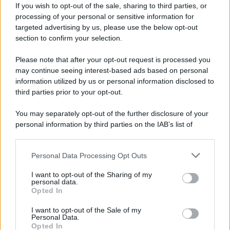
If you wish to opt-out of the sale, sharing to third parties, or
importo
processing of your personal or sensitive information for
targeted advertising by us, please use the below opt-out
section to confirm your selection.
Commenti
Please note that after your opt-out request is processed you
may continue seeing interest-based ads based on personal
ancora nessun commento
information utilized by us or personal information disclosed to
third parties prior to your opt-out.
Abbonati per commentare
You may separately opt-out of the further disclosure of your
personal information by third parties on the IAB’s list of
downstream participants.
Personal Data Processing Opt Outs
This information may also be disclosed by us to third parties
Le più recenti da L'Intervista
on the IAB’s List of Downstream Participants that may further
I want to opt-out of the Sharing of my
disclose it to other third parties.
personal data.
Opted In
Please note that this website/app uses one or more Google
services and may gather and store information including but
I want to opt-out of the Sale of my
Personal Data.
not limited to your visit or usage behaviour. You may click to
Opted In
grant or deny consent to Google and its third-party tags to