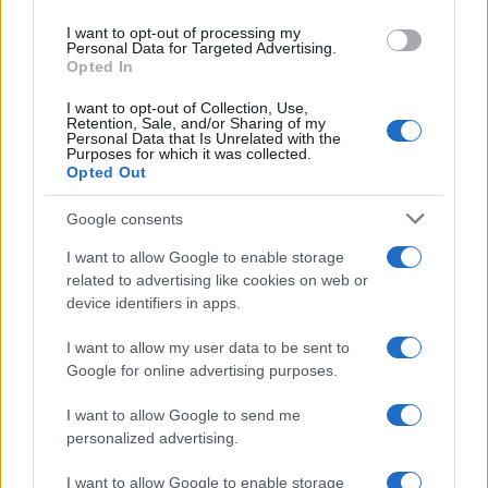
use your data for below specified purposes in below Google
I want to opt-out of processing my
consent section.
Personal Data for Targeted Advertising.
Opted In
I want to opt-out of Collection, Use,
Retention, Sale, and/or Sharing of my
Personal Data that Is Unrelated with the
Purposes for which it was collected.
Opted Out
"La Cina è il nuovo centro della civiltà”.
Dialogo con il sociologo peruviano Julio
Google consents
Roldán
I want to allow Google to enable storage
related to advertising like cookies on web or
device identifiers in apps.
30 Luglio 2026 09:30
I want to allow my user data to be sent to
Google for online advertising purposes.
I want to allow Google to send me
personalized advertising.
I want to allow Google to enable storage