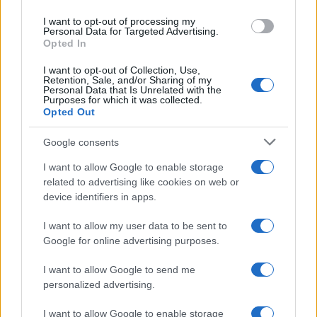
use your data for below specified purposes in below Google
I want to opt-out of processing my
consent section.
Personal Data for Targeted Advertising.
Opted In
I want to opt-out of Collection, Use,
Retention, Sale, and/or Sharing of my
Personal Data that Is Unrelated with the
Purposes for which it was collected.
Opted Out
Google consents
I want to allow Google to enable storage
related to advertising like cookies on web or
device identifiers in apps.
I want to allow my user data to be sent to
Google for online advertising purposes.
#
GEOGRAFIE
DEL
POTERE
I want to allow Google to send me
personalized advertising.
di Fabio Massimo Paernti
I want to allow Google to enable storage