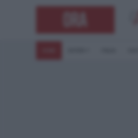
HOME
ESTERI
ITALIA
CUL