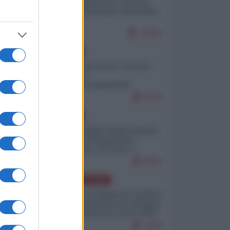
Quali sarebbero le “vittorie
ucraine” decantate dai media
italici?
10912
EUROPA
Invasione di Ceuta: cosa sta
accadendo
nell'enclave spagnola?
9226
EUROPA
Quando il figlio di Netanyahu
incitava "l'occupazione
musulmana" di Ceuta e
Melilla
8501
AMERICA LATINA
Dalla Convertibilità al "grillete
fiscal": l'Argentina si consegna
ai mercati (ancora una volta)
7830