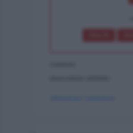
op
Dona 1€
Don
Commenti
ancora nessun commento
Abbonati per commentare