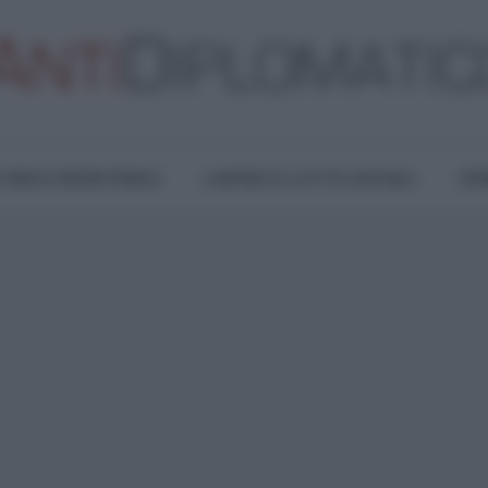
TURA E RESISTENZA
LAVORO E LOTTE SOCIALI
OPI