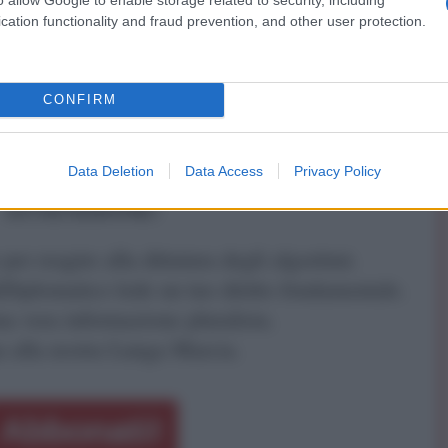
 politico economico e candidato Sindaco di Roma con
cation functionality and fraud prevention, and other user protection.
l'Italia del Fronte Sovranista Italiano
CONFIRM
Data Deletion
Data Access
Privacy Policy
ATTENZIONE!
r reagire alla dittatura degli algoritmi.
iDiplomatico lede un tuo diritto fondamentale.
a vera informazione pluralista.
a alla nostra Lunga Marcia.
Abbonati!