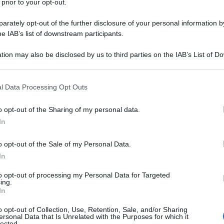
 prior to your opt-out.
IL analoga agli altri Paesi EU. Rispetto ai quali la
registra, nel 2021, una forbice del 44% in meno di
rately opt-out of the further disclosure of your personal information by
he IAB’s list of downstream participants.
tion may also be disclosed by us to third parties on the IAB’s List of 
 that may further disclose it to other third parties.
finanziamento pubblico si ferma al 75,6% della
 that this website/app uses one or more Google services and may gath
l Data Processing Opt Outs
including but not limited to your visit or usage behaviour. You may click 
2,9%. La spesa privata ha raggiunto 41 miliardi di
 to Google and its third-party tags to use your data for below specifi
 media EU del 2,0%): oltre 1.700 euro a nucleo
o opt-out of the Sharing of my personal data.
ogle consent section.
fico 2).
In
o opt-out of the Sale of my Personal Data.
In
l Covid, solo le famiglie appartenenti al 20% più
to opt-out of processing my Personal Data for Targeted
 le difficoltà di accesso ai servizi del SSN con un
ing.
(grafico 3).
In
o opt-out of Collection, Use, Retention, Sale, and/or Sharing
ersonal Data that Is Unrelated with the Purposes for which it
lected.