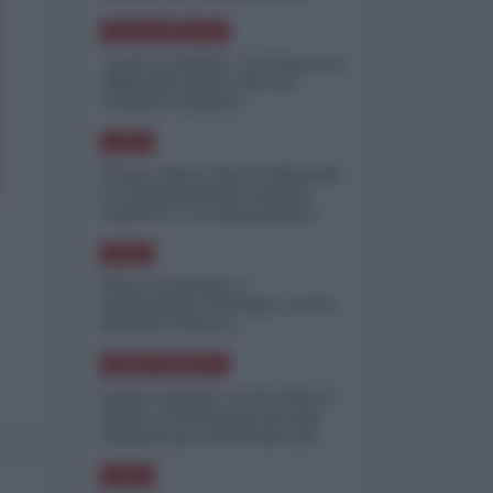
minimizzare le perdite
NORD-AMERICA
"Scorte al limite": il retroscena
CNN sulla difesa USA nel
conflitto iraniano
ASIA
Yemen, blocco Bab el-Mandab:
Le superpetroliere saudite
costrette a circumnavigare
l'Africa
ASIA
l'Iran era pronto a
bombardare l'Ucraina, cos'ha
fermato l'attacco
NORD-AMERICA
Guerra all'Iran, scorte USA al
limite: il Pentagono investe
miliardi per ricostituire gli
arsenali
ASIA