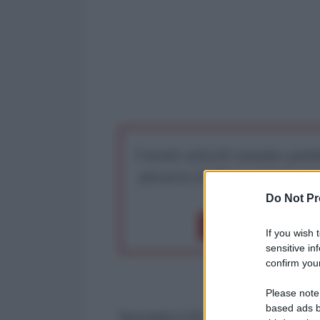
I nostri articoli saranno gratu
preserva la libera infor
Do Not Pr
Dona 1€
Don
If you wish 
sensitive in
confirm your
Please note
based ads b
Secondo il 18° Rapporto CREA Sa