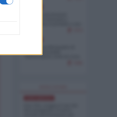
EUROPA
Mosca: le esercitazioni
nucleari di Germania e
Francia sono il preludio a una
guerra contro la Russia
7373
EUROPA
Petro accusa Netanyahu di
essere responsabile
"dell'invasione civile di Ceuta
da parte dei marocchini"
7045
WORLD AFFAIRS
NORD-AMERICA
Iran-USA, scoppia il caso dei
dati manipolati: il nuovo
metodo del Pentagono per