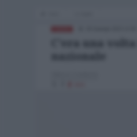
Home
Lo Squillo
26 Gennaio 2023 12:00
EUROPA
C'era una volta 
nazionale
Gilberto Trombetta
3015