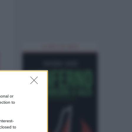
IL LIBRO DEL MESE
sonal or
ection to
nterest-
closed to