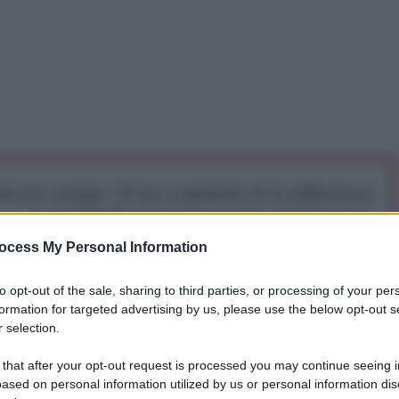
iti per sempre. Il tuo contributo fa la differenza:
mazione. L'ANTIDIPLOMATICO SEI ANCHE TU!
ocess My Personal Information
a 5€
Dona 15€
Scegli importo
to opt-out of the sale, sharing to third parties, or processing of your per
formation for targeted advertising by us, please use the below opt-out s
 selection.
 that after your opt-out request is processed you may continue seeing i
ased on personal information utilized by us or personal information dis
nità¹, al SSN mancano almeno 50 miliardi di euro