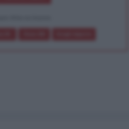
pure effettua una donazione
a 5€
Dona 15€
Scegli importo