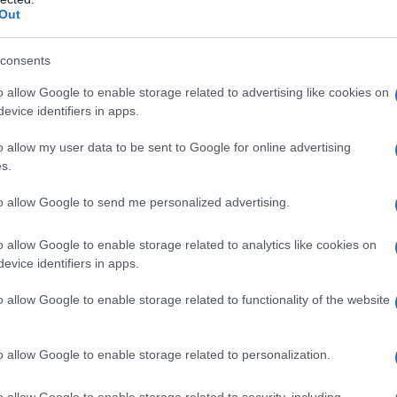
Out
ia di operatori sanitari rispetto alla media europea e
consents
, 6 e 7): medici ospedalieri (ne dovremmo assumere
ni), medici di famiglia (5.000 in meno negli ultimi 5
o allow Google to enable storage related to advertising like cookies on
0.000).
evice identifiers in apps.
o allow my user data to be sent to Google for online advertising
s.
o e gratuito alle cure, insieme a quello all'Istruzione,
to allow Google to send me personalized advertising.
tri su cui si fonda uno Stato impegnato a ridurre le
le.
o allow Google to enable storage related to analytics like cookies on
evice identifiers in apps.
ene fatto dai Governi italiani degli ultimi 30 anni.
o allow Google to enable storage related to functionality of the website
.../Libro_finale_completo.pdf
]
o allow Google to enable storage related to personalization.
o allow Google to enable storage related to security, including