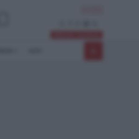
ACCEDI
Abbonati / Sostienici
NIONI
SHOP