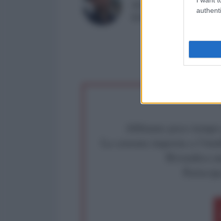
43 anni, giornalista
authenti
la lista Riconquistare 
Abbiamo poco tempo pe
La censura imposta a l'Ant
Rivendica un
Partecip