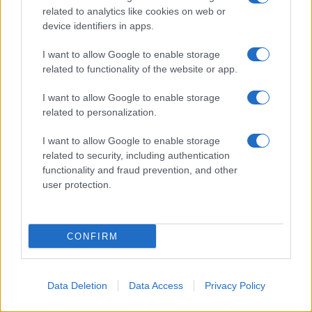
related to analytics like cookies on web or
device identifiers in apps.
#
GENERAZIONE
ANTIDIPLOMATICA
I want to allow Google to enable storage
related to functionality of the website or app.
I want to allow Google to enable storage
related to personalization.
I want to allow Google to enable storage
related to security, including authentication
Berlino salva la privacy delle chat online –
functionality and fraud prevention, and other
ma il rischio censura resta all’orizzonte
user protection.
17 Ottobre 2025 13:00
CONFIRM
#
UNA
FINESTRA
APERTA
Data Deletion
Data Access
Privacy Policy
Una finestra aperta