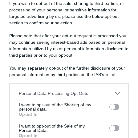
If you wish to opt-out of the sale, sharing to third parties, or
processing of your personal or sensitive information for
targeted advertising by us, please use the below opt-out
section to confirm your selection.
Please note that after your opt-out request is processed you
may continue seeing interest-based ads based on personal
information utilized by us or personal information disclosed to
third parties prior to your opt-out.
You may separately opt-out of the further disclosure of your
personal information by third parties on the IAB’s list of
downstream participants.
Personal Data Processing Opt Outs
This information may also be disclosed by us to third parties
on the IAB’s List of Downstream Participants that may further
I want to opt-out of the Sharing of my
disclose it to other third parties.
personal data.
Opted In
Please note that this website/app uses one or more Google
services and may gather and store information including but
I want to opt-out of the Sale of my
Personal Data.
not limited to your visit or usage behaviour. You may click to
Opted In
grant or deny consent to Google and its third-party tags to