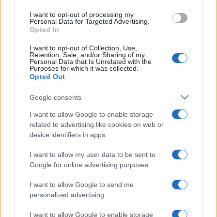
use your data for below specified purposes in below Google
I want to opt-out of processing my
consent section.
Personal Data for Targeted Advertising.
Opted In
I want to opt-out of Collection, Use,
Retention, Sale, and/or Sharing of my
Personal Data that Is Unrelated with the
Purposes for which it was collected.
Opted Out
Google consents
I want to allow Google to enable storage
related to advertising like cookies on web or
device identifiers in apps.
I want to allow my user data to be sent to
I PIÙ LETTI DELLA SETTIMANA
Google for online advertising purposes.
Restare umani: la forma più alta di ribellione al
I want to allow Google to send me
mondo distopico di oggi (di Alberto Bradanini)
personalized advertising.
22468
I want to allow Google to enable storage