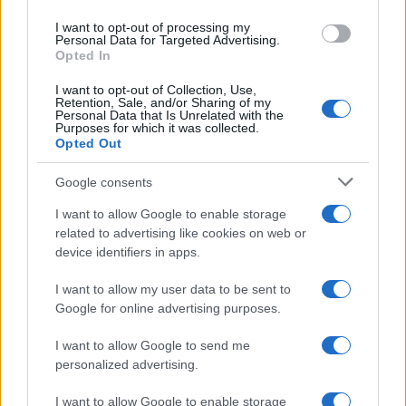
use your data for below specified purposes in below Google
I want to opt-out of processing my
consent section.
Personal Data for Targeted Advertising.
di Fabio Massimo Paernti
Opted In
I want to opt-out of Collection, Use,
Retention, Sale, and/or Sharing of my
Personal Data that Is Unrelated with the
Purposes for which it was collected.
Opted Out
"Mentre noi giochiamo con i chatbot, la
Google consents
Cina si è presa il futuro dell'IA" (VIDEO)
24 Giugno 2026 08:00
I want to allow Google to enable storage
related to advertising like cookies on web or
device identifiers in apps.
I want to allow my user data to be sent to
#
RETHINK.POWER
Google for online advertising purposes.
I want to allow Google to send me
di Alessandro Bartoloni
personalized advertising.
I want to allow Google to enable storage