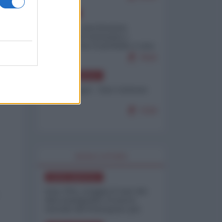
EUROPA
Mosca: le esercitazioni
nucleari di Germania e
Francia sono il preludio a una
guerra contro la Russia
7643
NORD-AMERICA
Chris Hedges - Don Corleone
Trump
7218
WORLD AFFAIRS
NORD-AMERICA
Iran-USA, scoppia il caso dei
dati manipolati: il nuovo
metodo del Pentagono per
minimizzare le perdite