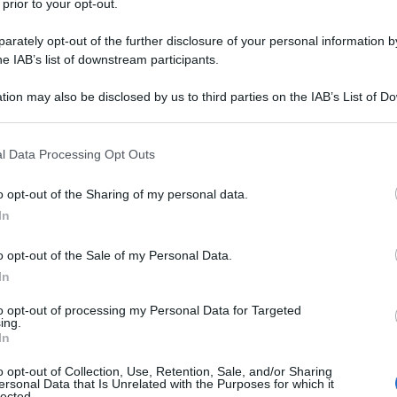
 prior to your opt-out.
ornare ad applicare in Argentina le ricette
rately opt-out of the further disclosure of your personal information by
se alla bancarotta nel 2001. Questa la denuncia di
he IAB’s list of downstream participants.
nomia nel governo presieduto da
Cristina Fernández
tion may also be disclosed by us to third parties on the IAB’s List of 
el caos l'economia argentina per applicare i piani di
 that may further disclose it to other third parties.
a il ministro -
perché sono sempre stati il partito del
 that this website/app uses one or more Google services and may gath
ta è la prima volta che in campagna elettorale di
l Data Processing Opt Outs
including but not limited to your visit or usage behaviour. You may click 
ica, stanno promettendo il calo dei salari reali
».
 to Google and its third-party tags to use your data for below specifi
o opt-out of the Sharing of my personal data.
ogle consent section.
In
o opt-out of the Sale of my Personal Data.
e - con l'ausilio di dati statistici - le accuse di aver
In
economia argentina.
Il ministro ha infatti ricordato
to opt-out of processing my Personal Data for Targeted
e le entrate fiscali, così come gli occupati e i
ing.
In
 un'economia in buona salute. Mentre ha ammonito che
Prat-Gay, mente economica di
Cambiemos
e
o opt-out of Collection, Use, Retention, Sale, and/or Sharing
ersonal Data that Is Unrelated with the Purposes for which it
 forte e repentina svalutazione del peso,
lected.