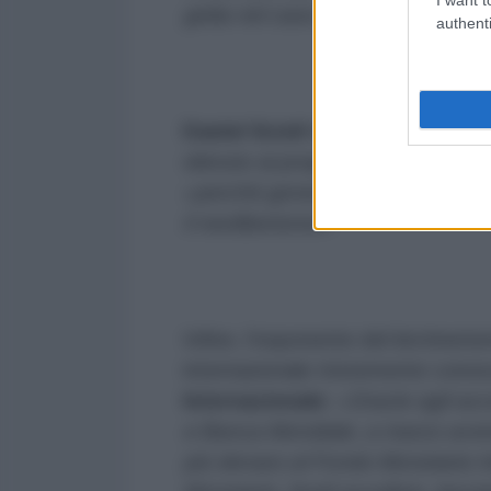
getta nel caos l'economia reale
»
authenti
Daniel Scioli
ha inoltre sottoline
silenzio ai propri economisti di r
«
perché generano paura nei citta
il neoliberismo
».
Infine, l'esponente del kirchneri
internazionale tristemente conos
Internazionale
: «
Grazie agli acc
e Banca Mondiale, a marzo avrem
più denaro al Fondo Monetario I