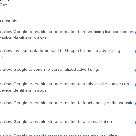
Out
azione e conseguente calo dei salari reali.
consents
o allow Google to enable storage related to advertising like cookies on
evice identifiers in apps.
catastrofica perché non hanno un piano. Non esiste
mos', ma solo un piano 'volvemos': il ritorno agli
o allow my user data to be sent to Google for online advertising
liberismo, alla maxisvalutazione, all'economia senza
s.
lle tariffe. Il loro piano è sempre lo stesso:
to allow Google to send me personalized advertising.
inata alle importazioni
».
o allow Google to enable storage related to analytics like cookies on
evice identifiers in apps.
o allow Google to enable storage related to functionality of the website
lontà di riportare l'Argentina ai tempi del
ta a queste latitudini come 'larga noche neoliberal',
o allow Google to enable storage related to personalization.
rente para la Victoria
Daniel Scioli,
che afferma:
la logica del mercato, tornare a un neoliberismo che
o allow Google to enable storage related to security, including