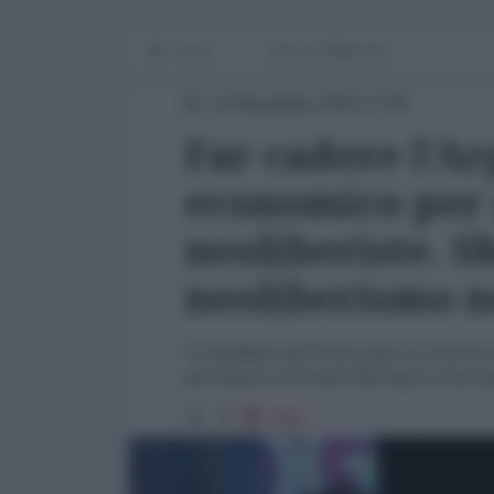
Home
Mondo Multipolare
12 Novembre 2015 17:05
Far cadere l'Ar
economico per 
neoliberiste. 
neoliberismo 
Il candidato del Frente para la Victori
più denaro al Fondo Monetario Intern
3115