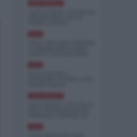
NORD-AMERICA
"Scorte al limite": il retroscena
CNN sulla difesa USA nel
conflitto iraniano
ASIA
Yemen, blocco Bab el-Mandab:
Le superpetroliere saudite
costrette a circumnavigare
l'Africa
ASIA
l'Iran era pronto a
bombardare l'Ucraina, cos'ha
fermato l'attacco
NORD-AMERICA
Guerra all'Iran, scorte USA al
limite: il Pentagono investe
miliardi per ricostituire gli
arsenali
ASIA
Canale diplomatico resta