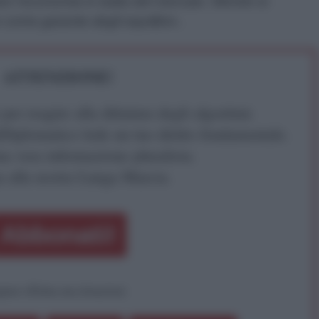
are l'economia in balia del mercato. Mentre io
 come garante degli equilibri
».
ATTENZIONE!
r reagire alla dittatura degli algoritmi.
iDiplomatico lede un tuo diritto fondamentale.
a vera informazione pluralista.
a alla nostra Lunga Marcia.
Abbonati!
pure effettua una donazione