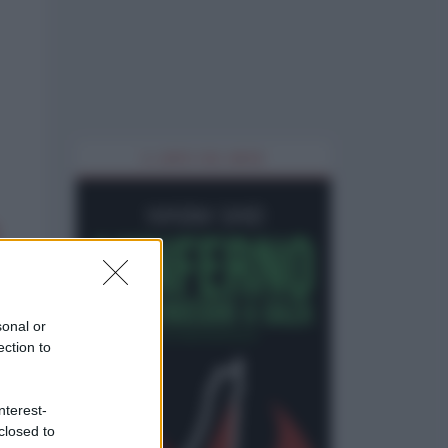
IL LIBRO DEL MESE
sonal or
ection to
nterest-
closed to