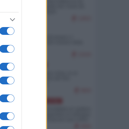
Ceuta: perché il Marocco fa
con noi quello che vuole (di
Alberto Negri)
12833
ITALIA
Il turismo di massa e i
"risvegli" del Corriere della
sera
10344
EUROPA
Cina, Russia e Iran, io ve
l’avevo detto (di Vito
Petrocelli)
8694
AMERICA LATINA
Dalla Convertibilità al "grillete
fiscal": l'Argentina si consegna
ai mercati (ancora una volta)
8069