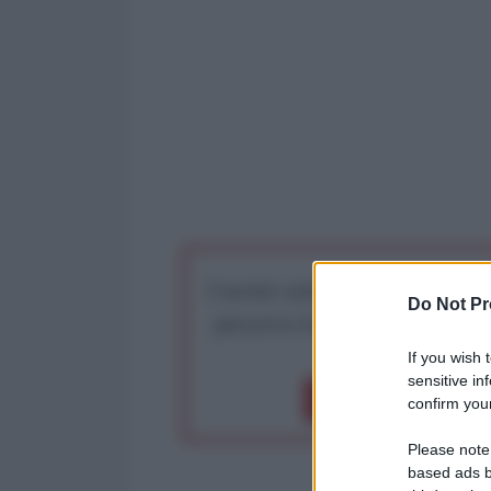
I nostri articoli saranno gratu
Do Not Pr
preserva la libera infor
If you wish 
sensitive in
Dona 1€
Don
confirm your
Please note
based ads b