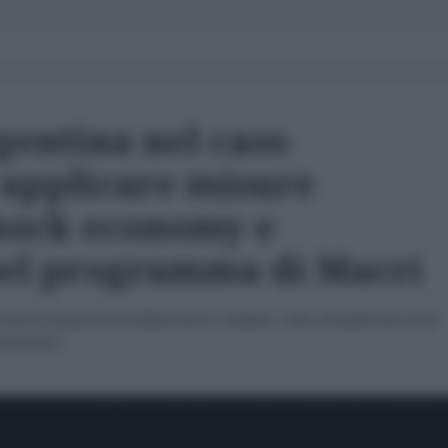
gentina nel caos
applicare misure
Shock economy e
nel programma di Macri
a Scioli chiude al neoliberismo e ribatte: «Non chiederemo mai
azionale»