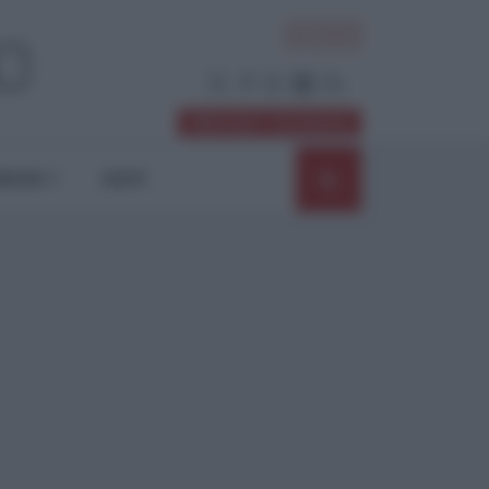
ACCEDI
Abbonati / Sostienici
NIONI
SHOP