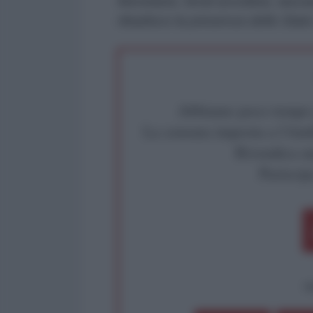
Monetario, fondi avvoltoio, lasci
ribadisco la presenza dello Stato
Abbiamo poco tempo pe
La censura imposta a l'Ant
Rivendica un
Partecip
op