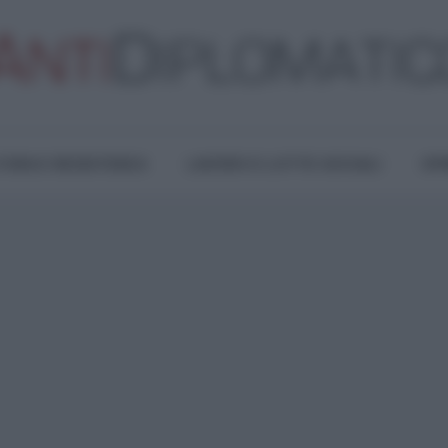
TURA E RESISTENZA
LAVORO E LOTTE SOCIALI
OPI