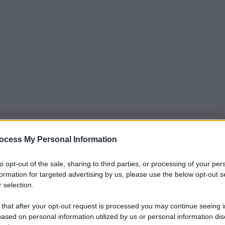
iti per sempre. Il tuo contributo fa la differenza:
ocess My Personal Information
mazione. L'ANTIDIPLOMATICO SEI ANCHE TU!
to opt-out of the sale, sharing to third parties, or processing of your per
formation for targeted advertising by us, please use the below opt-out s
a 5€
Dona 15€
Scegli importo
 selection.
 that after your opt-out request is processed you may continue seeing i
ased on personal information utilized by us or personal information dis